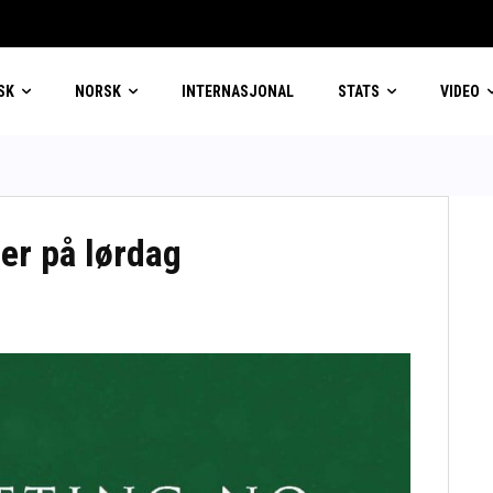
SK
NORSK
INTERNASJONAL
STATS
VIDEO
ner på lørdag