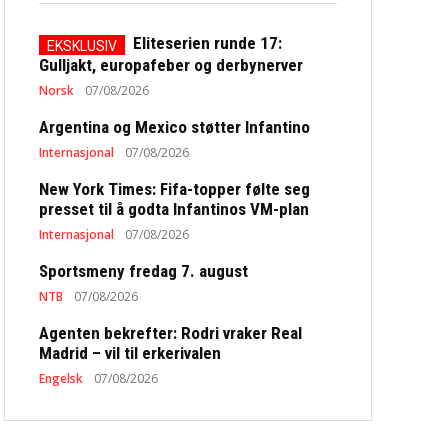
Eliteserien runde 17:
Gulljakt, europafeber og derbynerver
Norsk
07/08/2026
Argentina og Mexico støtter Infantino
Internasjonal
07/08/2026
New York Times: Fifa-topper følte seg
presset til å godta Infantinos VM-plan
Internasjonal
07/08/2026
Sportsmeny fredag 7. august
NTB
07/08/2026
Agenten bekrefter: Rodri vraker Real
Madrid – vil til erkerivalen
Engelsk
07/08/2026