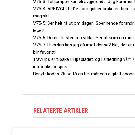
V75-3: Tetkampen kan bli avgjørende. Jeg kommer til
V75-4: ARKIVGULL! De som gidder bruke en time i ark
magisk!
V75-5: Ser helt rå ut om dagen. Spennende forandring
løpet!
V75-6: Denne hesten må vi like. Ser ut som en rund m
V75-7: Hvordan kan jeg gå imot denne? Nei, det er u
blir favoritt!
TravTips er tilbake i Tipsbladet, og i anledning vårt
introduksjonspris.
Benytt koden 75 og få en hel måneds digitalt abonn
RELATERTE ARTIKLER