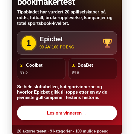
bookmakertest
Tipsbladet har vurdert 20 spillselskaper på
odds, fotball, brukeropplevelse, kampanjer og
total sportsbook-kvalitet.
Epicbet
1
90 AV 100 POENG
Coolbet
BoaBet
2.
3.
89 p
84 p
Se hele sluttabellen, kategorivinnerne og
hvorfor Epicbet gikk til topps etter en av de
jevneste gullkampene i testens historie.
Les om vinneren →
20 aktører testet · 9 kategorier · 100 mulige poeng