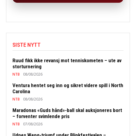
SISTE NYTT
Ruud fikk ikke revansj mot tenniskometen – ute av
storturnering
NTB
08/08/2026
Ventura hentet seg inn og sikret videre spill i North
Carolina
NTB
08/08/2026
Maradonas «Guds hånd»-ball skal auksjoneres bort
– forventer svimlende pris
NTB
07/08/2026
Udnes Weng-triumf under Blinkfestivalen –