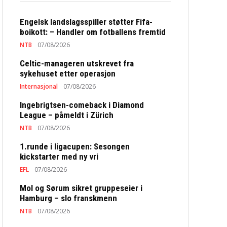
Engelsk landslagsspiller støtter Fifa-
boikott: – Handler om fotballens fremtid
NTB
07/08/2026
Celtic-manageren utskrevet fra
sykehuset etter operasjon
Internasjonal
07/08/2026
Ingebrigtsen-comeback i Diamond
League – påmeldt i Zürich
NTB
07/08/2026
1.runde i ligacupen: Sesongen
kickstarter med ny vri
EFL
07/08/2026
Mol og Sørum sikret gruppeseier i
Hamburg – slo franskmenn
NTB
07/08/2026