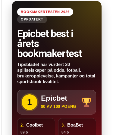
BOOKMAKERTESTEN 2026
OPPDATERT
Epicbet best i
årets
bookmakertest
Tipsbladet har vurdert 20
spillselskaper på odds, fotball,
brukeropplevelse, kampanjer og total
sportsbook-kvalitet.
Epicbet
1
90 AV 100 POENG
Coolbet
BoaBet
2.
3.
89 p
84 p