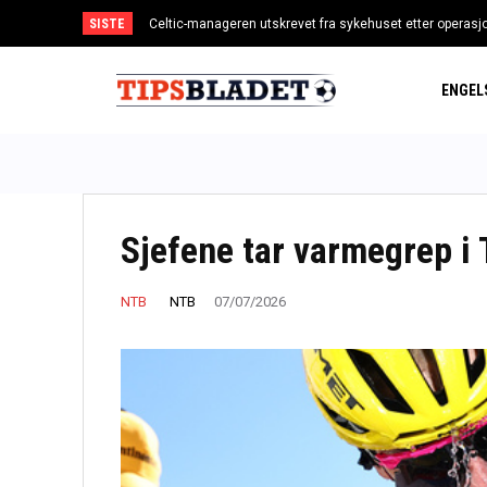
SISTE
Celtic-manageren utskrevet fra sykehuset etter operasj
Ingebrigtsen-comeback i Diamond League – påmeldt 
ENGEL
Sjefene tar varmegrep i 
NTB
NTB
07/07/2026