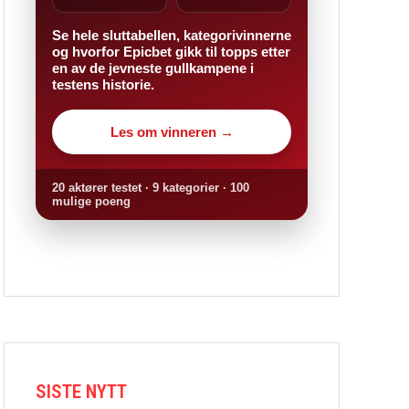
Se hele sluttabellen, kategorivinnerne
og hvorfor Epicbet gikk til topps etter
en av de jevneste gullkampene i
testens historie.
Les om vinneren →
20 aktører testet · 9 kategorier · 100
mulige poeng
SISTE NYTT