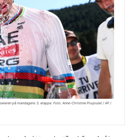
 seieren på mandagens 3. etappe. Foto: Anne-Christine Poujoulat / AP /