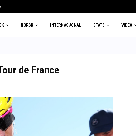
on
i Zürich
SK
NORSK
INTERNASJONAL
STATS
VIDEO
Tour de France