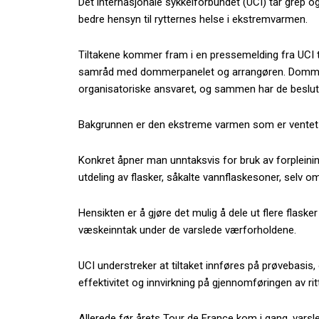
Det internasjonale sykkelforbundet (UCI) tar grep o
bedre hensyn til rytternes helse i ekstremvarmen.
Tiltakene kommer fram i en pressemelding fra UCI ti
samråd med dommerpanelet og arrangøren. Dommerp
organisatoriske ansvaret, og sammen har de beslutte
Bakgrunnen er den ekstreme varmen som er ventet
Konkret åpner man unntaksvis for bruk av forpleini
utdeling av flasker, såkalte vannflaskesoner, selv om
Hensikten er å gjøre det mulig å dele ut flere flasker 
væskeinntak under de varslede værforholdene.
UCI understreker at tiltaket innføres på prøvebasis, o
effektivitet og innvirkning på gjennomføringen av rit
Allerede før årets Tour de France kom i gang, varsle