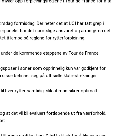
g myker opp forpleiningsreglene i Tour de France for å ta
rsdag formiddag. Der heter det at UCI har tatt grep i
anelet har det sportslige ansvaret og arrangøren det
t å lempe på reglene for rytterforpleining.
 under de kommende etappene av Tour de France.
ngsposer i soner som opprinnelig kun var godkjent for
 disse befinner seg på offisielle klatrestrekninger.
til hver rytter samtidig, slik at man sikrer optimalt
g at det vil bli evaluert fortløpende ut fra værforhold,
tet.
t Norges profflag Uno-X tøffe tiltak for å tilpasse seg