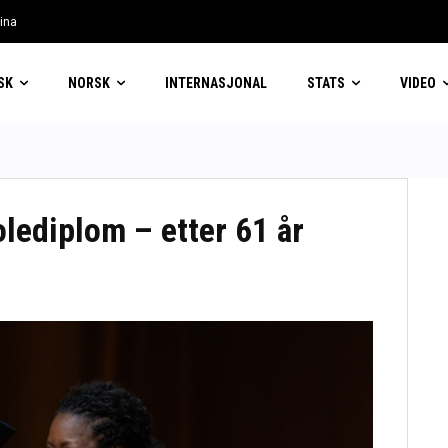
lina
 forventer svimlende pris
SK
NORSK
INTERNASJONAL
STATS
VIDEO
lediplom – etter 61 år