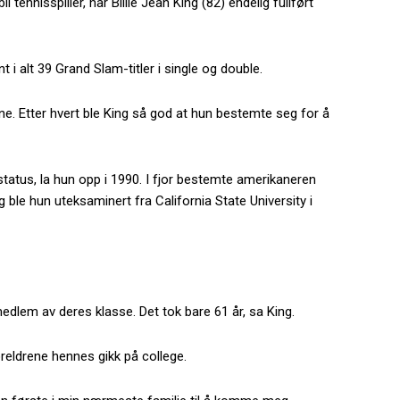
 tennisspiller, har Billie Jean King (82) endelig fullført
 i alt 39 Grand Slam-titler i single og double.
e. Etter hvert ble King så god at hun bestemte seg for å
tatus, la hun opp i 1990. I fjor bestemte amerikaneren
 ble hun uteksaminert fra California State University i
edlem av deres klasse. Det tok bare 61 år, sa King.
reldrene hennes gikk på college.