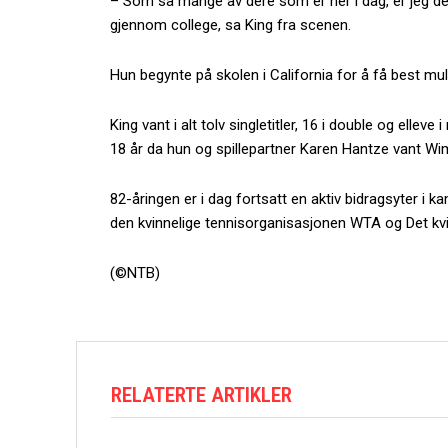
– Som så mange av dere som er her i dag, er jeg d
gjennom college, sa King fra scenen.
Hun begynte på skolen i California for å få best mu
King vant i alt tolv singletitler, 16 i double og el
18 år da hun og spillepartner Karen Hantze vant Wi
82-åringen er i dag fortsatt en aktiv bidragsyter i ka
den kvinnelige tennisorganisasjonen WTA og Det kvi
(©NTB)
RELATERTE ARTIKLER