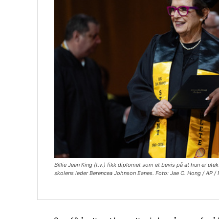
Billie Jean King (t.v.) fikk diplomet som et bevis på at hun er ut
skolens leder Berencea Johnson Eanes. Foto: Jae C. Hong / AP /