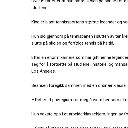
Over 60 år etter at hun satte skolen på pause for å bli
studiene.
King er blant tennissportens største legender og vant
Hun slo gjennom på tennisbanen i slutten av tenåren
slutte på skolen og forfølge tennis på heltid.
Etter en enorm karriere som har gitt henne legendes
seg for å fortsette på studiene i historie, og mandag
Los Angeles.
Seansen foregikk sammen med en ordinær klasse.
– Det er et privilegium for meg å være her som et m
Hun vokste opp i et arbeiderklassehjem. Ingen av fo