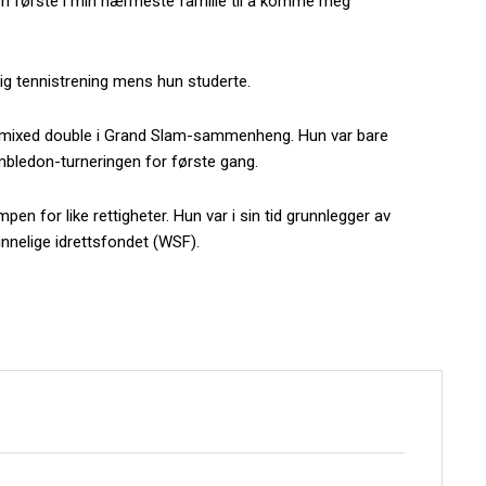
en første i min nærmeste familie til å komme meg
lig tennistrening mens hun studerte.
leve i mixed double i Grand Slam-sammenheng. Hun var bare
mbledon-turneringen for første gang.
mpen for like rettigheter. Hun var i sin tid grunnlegger av
nnelige idrettsfondet (WSF).