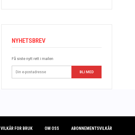
NYHETSBREV
Få siste nytt rett i mailen
BLI MED
VILKÅR FOR BRUK
OM OSS
ABONNEMENTSVILKÅR