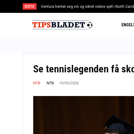
SISTE
Ventura hentet seg inn og sikret videre spill i North Caro
Maradonas «Guds hånd»-ball skal auksjoneres bort –
ENGEL
Se tennislegenden få sko
NTB
NTB
19/05/2026