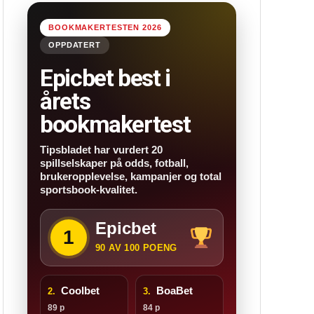
BOOKMAKERTESTEN 2026
OPPDATERT
Epicbet best i
årets
bookmakertest
Tipsbladet har vurdert 20
spillselskaper på odds, fotball,
brukeropplevelse, kampanjer og total
sportsbook-kvalitet.
Epicbet
1
90 AV 100 POENG
Coolbet
BoaBet
2.
3.
89 p
84 p