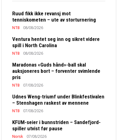
Ruud fikk ikke revansj mot
tenniskometen – ute av storturnering
NTB
08/08/2026
Ventura hentet seg inn og sikret videre
spill i North Carolina
NTB
08/08/2026
Maradonas «Guds hånd»-ball skal
auksjoneres bort – forventer svimlende
pris
NTB
07/08/2026
Udnes Weng-triumf under Blinkfestivalen
– Stenshagen raskest av mennene
NTB
07/08/2026
KFUM-seier i bunnstriden – Sandefjord-
spiller utvist før pause
Norsk
07/08/2026