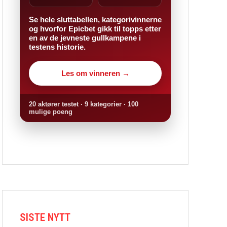
Se hele sluttabellen, kategorivinnerne
og hvorfor Epicbet gikk til topps etter
en av de jevneste gullkampene i
testens historie.
Les om vinneren →
20 aktører testet · 9 kategorier · 100
mulige poeng
SISTE NYTT