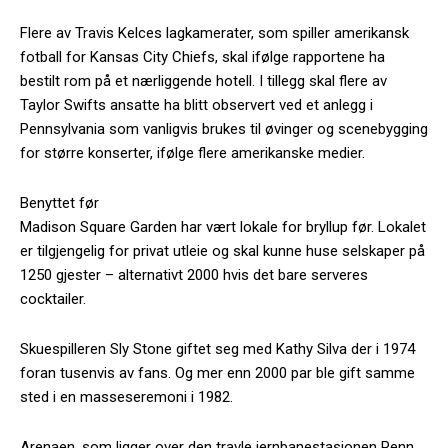
Flere av Travis Kelces lagkamerater, som spiller amerikansk
fotball for Kansas City Chiefs, skal ifølge rapportene ha
bestilt rom på et nærliggende hotell. I tillegg skal flere av
Taylor Swifts ansatte ha blitt observert ved et anlegg i
Pennsylvania som vanligvis brukes til øvinger og scenebygging
for større konserter, ifølge flere amerikanske medier.
Benyttet før
Madison Square Garden har vært lokale for bryllup før. Lokalet
er tilgjengelig for privat utleie og skal kunne huse selskaper på
1250 gjester – alternativt 2000 hvis det bare serveres
cocktailer.
Skuespilleren Sly Stone giftet seg med Kathy Silva der i 1974
foran tusenvis av fans. Og mer enn 2000 par ble gift samme
sted i en masseseremoni i 1982.
Arenaen, som ligger over den travle jernbanestasjonen Penn