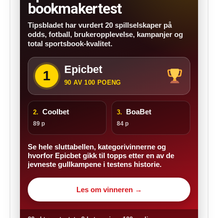
bookmakertest
Tipsbladet har vurdert 20 spillselskaper på
odds, fotball, brukeropplevelse, kampanjer og
total sportsbook-kvalitet.
Epicbet
1
90 AV 100 POENG
Coolbet
BoaBet
2.
3.
89 p
84 p
Se hele sluttabellen, kategorivinnerne og
hvorfor Epicbet gikk til topps etter en av de
jevneste gullkampene i testens historie.
Les om vinneren →