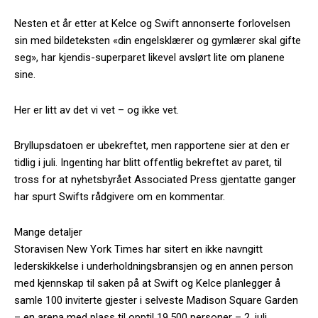
Nesten et år etter at Kelce og Swift annonserte forlovelsen
sin med bildeteksten «din engelsklærer og gymlærer skal gifte
seg», har kjendis-superparet likevel avslørt lite om planene
sine.
Her er litt av det vi vet – og ikke vet.
Bryllupsdatoen er ubekreftet, men rapportene sier at den er
tidlig i juli. Ingenting har blitt offentlig bekreftet av paret, til
tross for at nyhetsbyrået Associated Press gjentatte ganger
har spurt Swifts rådgivere om en kommentar.
Mange detaljer
Storavisen New York Times har sitert en ikke navngitt
lederskikkelse i underholdningsbransjen og en annen person
med kjennskap til saken på at Swift og Kelce planlegger å
samle 100 inviterte gjester i selveste Madison Square Garden
– en arena med plass til opptil 19.500 personer – 2. juli.