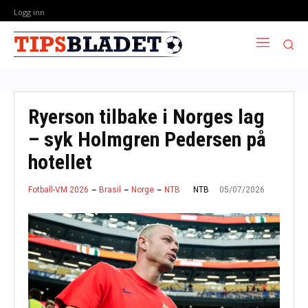
Logg inn
Ryerson tilbake i Norges lag
– syk Holmgren Pedersen på
hotellet
05/07/2026
NTB
Fotball-VM 2026
Brasil
Norge
NTB