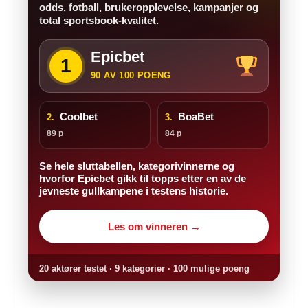
odds, fotball, brukeropplevelse, kampanjer og
total sportsbook-kvalitet.
Epicbet
1
90 AV 100 POENG
Coolbet
BoaBet
2.
3.
89 p
84 p
Se hele sluttabellen, kategorivinnerne og
hvorfor Epicbet gikk til topps etter en av de
jevneste gullkampene i testens historie.
Les om vinneren →
20 aktører testet · 9 kategorier · 100 mulige poeng