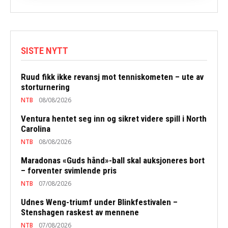
SISTE NYTT
Ruud fikk ikke revansj mot tenniskometen – ute av
storturnering
NTB
08/08/2026
Ventura hentet seg inn og sikret videre spill i North
Carolina
NTB
08/08/2026
Maradonas «Guds hånd»-ball skal auksjoneres bort
– forventer svimlende pris
NTB
07/08/2026
Udnes Weng-triumf under Blinkfestivalen –
Stenshagen raskest av mennene
NTB
07/08/2026