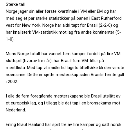
Sterke tall
Norge jager sin aller første kvartfinale i VM eller EM og har
med seg et par sterke statistikker på banen i East Rutherford
vest for New York. Norge har aldri tapt for Brasil (2-2-0) og
har knallsterk VM-statistikk mot lag fra andre kontinenter (5-
1-0).
Mens Norge totalt har vunnet fem kamper fordelt på fire VM-
sluttspill (hvorav tre i år), har Brasil fem VM-titler på
merittlista. Med tap vil imidlertid lagets titteltørke bli den verste
noensinne. Dette er sjette mesterskap siden Brasils femte gull
i 2002.
I alle de fem foregående mesterskapene ble Brasil utslått av
et europeisk lag, og i tillegg ble det tap i en bronsekamp mot
Nederland.
Erling Braut Haaland har spilt tre av fire kamper og satt norsk