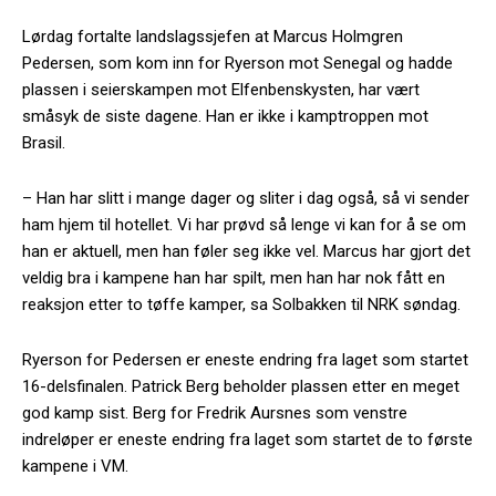
Lørdag fortalte landslagssjefen at Marcus Holmgren
Pedersen, som kom inn for Ryerson mot Senegal og hadde
plassen i seierskampen mot Elfenbenskysten, har vært
småsyk de siste dagene. Han er ikke i kamptroppen mot
Brasil.
– Han har slitt i mange dager og sliter i dag også, så vi sender
ham hjem til hotellet. Vi har prøvd så lenge vi kan for å se om
han er aktuell, men han føler seg ikke vel. Marcus har gjort det
veldig bra i kampene han har spilt, men han har nok fått en
reaksjon etter to tøffe kamper, sa Solbakken til NRK søndag.
Ryerson for Pedersen er eneste endring fra laget som startet
16-delsfinalen. Patrick Berg beholder plassen etter en meget
god kamp sist. Berg for Fredrik Aursnes som venstre
indreløper er eneste endring fra laget som startet de to første
kampene i VM.