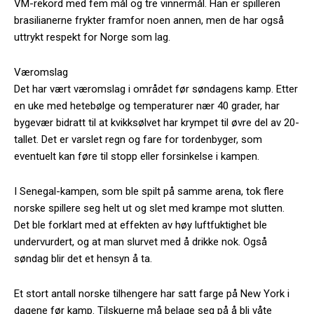
VM-rekord med fem mål og tre vinnermål. Han er spilleren
brasilianerne frykter framfor noen annen, men de har også
uttrykt respekt for Norge som lag.
Væromslag
Det har vært væromslag i området før søndagens kamp. Etter
en uke med hetebølge og temperaturer nær 40 grader, har
bygevær bidratt til at kvikksølvet har krympet til øvre del av 20-
tallet. Det er varslet regn og fare for tordenbyger, som
eventuelt kan føre til stopp eller forsinkelse i kampen.
I Senegal-kampen, som ble spilt på samme arena, tok flere
norske spillere seg helt ut og slet med krampe mot slutten.
Det ble forklart med at effekten av høy luftfuktighet ble
undervurdert, og at man slurvet med å drikke nok. Også
søndag blir det et hensyn å ta.
Et stort antall norske tilhengere har satt farge på New York i
dagene før kamp. Tilskuerne må belage seg på å bli våte