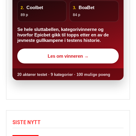
Coolbet
BoaBet
2.
3.
89 p
84 p
Se hele sluttabellen, kategorivinnerne og
hvorfor Epicbet gikk til topps etter en av de
jevneste gullkampene i testens historie.
Les om vinneren →
20 aktører testet · 9 kategorier · 100 mulige poeng
SISTE NYTT