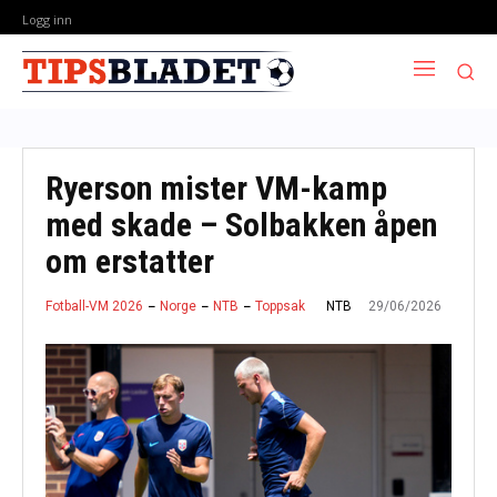
Logg inn
Ryerson mister VM-kamp
med skade – Solbakken åpen
om erstatter
29/06/2026
NTB
Fotball-VM 2026
Norge
NTB
Toppsak