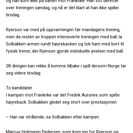
og han kom ikke på banen mot Frankrike. Han sto deretter
over treningen søndag, og nå er det klart at han ikke spiller
tirsdag.
Ryerson var med på oppvarmingen før mandagens trening,
men da resten av troppen intensiverte treningen med ball, la
Solbakken armen rundt høyrebacken og tok ham med bort til
fysisk trener, der Ryerson gjorde indviduelle øvelser med ball.
28-åringen kan rekke å komme tilbake i spill dersom Norge tar
seg videre tirsdag.
To kandidater
I kampen mot Frankrike var det Fredrik Aursnes som spilte
høyreback. Solbakken gledet seg stort over prestasjonen.
– Han var strålende, sa Solbakken etter kampen.
Marcus Holmgren Pedersen, som kom inn for Ryerson og