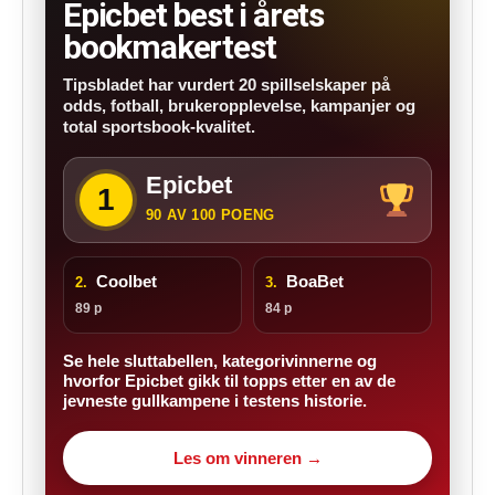
Epicbet best i årets
bookmakertest
Tipsbladet har vurdert 20 spillselskaper på
odds, fotball, brukeropplevelse, kampanjer og
total sportsbook-kvalitet.
Epicbet
1
90 AV 100 POENG
Coolbet
BoaBet
2.
3.
89 p
84 p
Se hele sluttabellen, kategorivinnerne og
hvorfor Epicbet gikk til topps etter en av de
jevneste gullkampene i testens historie.
Les om vinneren →