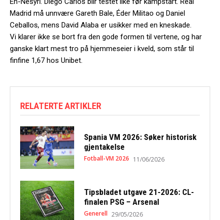
En-Nesyri. Diego Carlos blir testet like før kampstart. Real
Madrid må unnvære Gareth Bale, Éder Militao og Daniel
Ceballos, mens David Alaba er usikker med en kneskade.
Vi klarer ikke se bort fra den gode formen til vertene, og har
ganske klart mest tro på hjemmeseier i kveld, som står til
finfine 1,67 hos Unibet.
RELATERTE ARTIKLER
Spania VM 2026: Søker historisk
gjentakelse
Fotball-VM 2026
11/06/2026
Tipsbladet utgave 21-2026: CL-
finalen PSG – Arsenal
Generell
29/05/2026