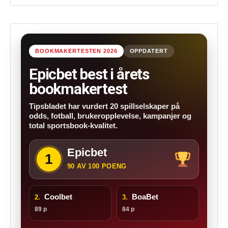
BOOKMAKERTESTEN 2026
OPPDATERT
Epicbet best i årets
bookmakertest
Tipsbladet har vurdert 20 spillselskaper på
odds, fotball, brukeropplevelse, kampanjer og
total sportsbook-kvalitet.
Epicbet
1
90 AV 100 POENG
Coolbet
BoaBet
2.
3.
89 p
84 p