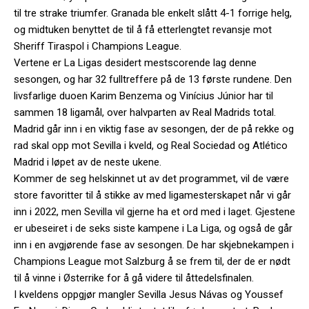
til tre strake triumfer. Granada ble enkelt slått 4-1 forrige helg,
og midtuken benyttet de til å få etterlengtet revansje mot
Sheriff Tiraspol i Champions League.
Vertene er La Ligas desidert mestscorende lag denne
sesongen, og har 32 fulltreffere på de 13 første rundene. Den
livsfarlige duoen Karim Benzema og Vinícius Júnior har til
sammen 18 ligamål, over halvparten av Real Madrids total.
Madrid går inn i en viktig fase av sesongen, der de på rekke og
rad skal opp mot Sevilla i kveld, og Real Sociedad og Atlético
Madrid i løpet av de neste ukene.
Kommer de seg helskinnet ut av det programmet, vil de være
store favoritter til å stikke av med ligamesterskapet når vi går
inn i 2022, men Sevilla vil gjerne ha et ord med i laget. Gjestene
er ubeseiret i de seks siste kampene i La Liga, og også de går
inn i en avgjørende fase av sesongen. De har skjebnekampen i
Champions League mot Salzburg å se frem til, der de er nødt
til å vinne i Østerrike for å gå videre til åttedelsfinalen.
I kveldens oppgjør mangler Sevilla Jesus Návas og Youssef