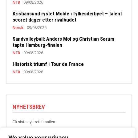
NTB
09/08/2026
Kristiansund rystet Molde i fylkesderbyet – talent
scoret dager etter rivalbudet
Norsk
09/08/2026
Sandvolleyball: Anders Mol og Christian Sørum
tapte Hamburg-finalen
NTB
09/08/2026
Historisk triumf i Tour de France
NTB
09/08/2026
NYHETSBREV
Få siste nytt rett i mailen
BLI MED
We value your privacy