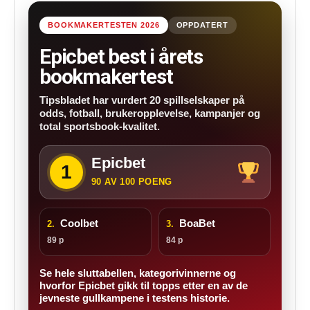
BOOKMAKERTESTEN 2026
OPPDATERT
Epicbet best i årets
bookmakertest
Tipsbladet har vurdert 20 spillselskaper på
odds, fotball, brukeropplevelse, kampanjer og
total sportsbook-kvalitet.
Epicbet
1
90 AV 100 POENG
Coolbet
BoaBet
2.
3.
89 p
84 p
Se hele sluttabellen, kategorivinnerne og
hvorfor Epicbet gikk til topps etter en av de
jevneste gullkampene i testens historie.