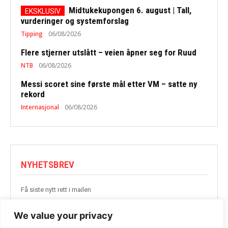
Midtukekupongen 6. august | Tall,
vurderinger og systemforslag
Tipping
06/08/2026
Flere stjerner utslått – veien åpner seg for Ruud
NTB
06/08/2026
Messi scoret sine første mål etter VM – satte ny
rekord
Internasjonal
06/08/2026
NYHETSBREV
Få siste nytt rett i mailen
BLI MED
We value your privacy