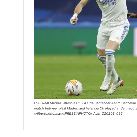
ESP: Real Madrid-Valencia CF. La Liga Santander Karim Benzema 
match between Real Madrid and Valencia CF played at Santiago 
xAlbertoxMolinax/xPRESSINPHOTOx ALM_220208_096