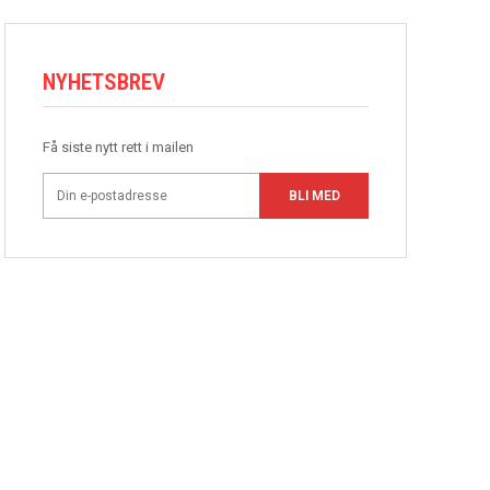
NYHETSBREV
Få siste nytt rett i mailen
BLI MED