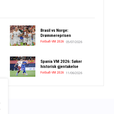
Brasil vs Norge:
Drømmereprisen
Fotball-VM 2026
05/07/2026
Spania VM 2026: Søker
historisk gjentakelse
Fotball-VM 2026
11/06/2026
.
.