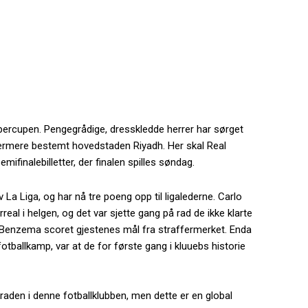
upercupen. Pengegrådige, dresskledde herrer har sørget
a, nærmere bestemt hovedstaden Riyadh. Her skal Real
ifinalebilletter, der finalen spilles søndag.
v La Liga, og har nå tre poeng opp til ligalederne. Carlo
eal i helgen, og det var sjette gang på rad de ikke klarte
 Benzema scoret gjestenes mål fra straffermerket. Enda
tballkamp, var at de for første gang i kluuebs historie
ggraden i denne fotballklubben, men dette er en global