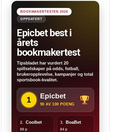
BOOKMAKERTESTEN 2026
OPPDATERT
Epicbet best i
årets
bookmakertest
Tipsbladet har vurdert 20
spillselskaper på odds, fotball,
brukeropplevelse, kampanjer og total
sportsbook-kvalitet.
Epicbet
1
90 AV 100 POENG
Coolbet
BoaBet
2.
3.
89 p
84 p