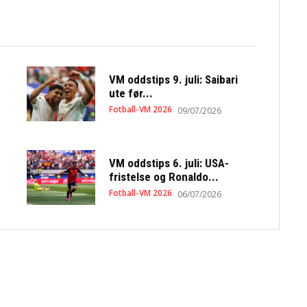
VM oddstips 9. juli: Saibari
ute før...
Fotball-VM 2026
09/07/2026
VM oddstips 6. juli: USA-
fristelse og Ronaldo...
Fotball-VM 2026
06/07/2026