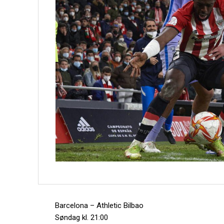
Barcelona – Athletic Bilbao
Søndag kl. 21:00