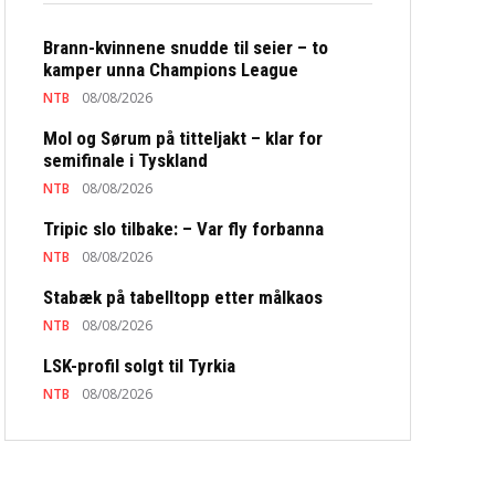
Brann-kvinnene snudde til seier – to
kamper unna Champions League
NTB
08/08/2026
Mol og Sørum på titteljakt – klar for
semifinale i Tyskland
NTB
08/08/2026
Tripic slo tilbake: – Var fly forbanna
NTB
08/08/2026
Stabæk på tabelltopp etter målkaos
NTB
08/08/2026
LSK-profil solgt til Tyrkia
NTB
08/08/2026