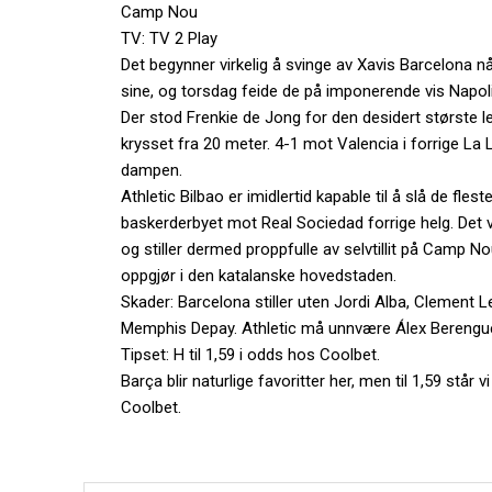
Camp Nou
TV: TV 2 Play
Det begynner virkelig å svinge av Xavis Barcelona n
sine, og torsdag feide de på imponerende vis Napo
Der stod Frenkie de Jong for den desidert største l
krysset fra 20 meter. 4-1 mot Valencia i forrige La 
dampen.
Athletic Bilbao er imidlertid kapable til å slå de fle
baskerderbyet mot Real Sociedad forrige helg. Det 
og stiller dermed proppfulle av selvtillit på Camp No
oppgjør i den katalanske hovedstaden.
Skader: Barcelona stiller uten Jordi Alba, Clement Le
Memphis Depay. Athletic må unnvære Álex Berenguer
Tipset: H til 1,59 i odds hos Coolbet.
Barça blir naturlige favoritter her, men til 1,59 står 
Coolbet.