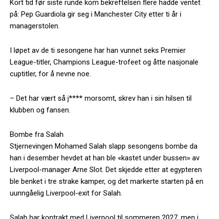
Kort tid før siste runde kom bekreftelsen flere hadde ventet
på: Pep Guardiola gir seg i Manchester City etter ti år i
managerstolen.
I løpet av de ti sesongene har han vunnet seks Premier
League-titler, Champions League-trofeet og åtte nasjonale
cuptitler, for å nevne noe.
– Det har vært så j**** morsomt, skrev han i sin hilsen til
klubben og fansen.
Bombe fra Salah
Stjernevingen Mohamed Salah slapp sesongens bombe da
han i desember hevdet at han ble «kastet under bussen» av
Liverpool-manager Arne Slot. Det skjedde etter at egypteren
ble benket i tre strake kamper, og det markerte starten på en
uunngåelig Liverpool-exit for Salah.
Salah har kontrakt med Liverpool til sommeren 2027, men i