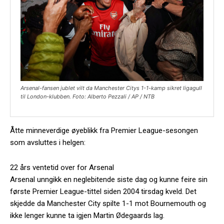
Arsenal-fansen jublet vilt da Manchester Citys 1-1-kamp sikret ligagull
til London-klubben. Foto: Alberto Pezzali / AP / NTB
Åtte minneverdige øyeblikk fra Premier League-sesongen
som avsluttes i helgen:
22 års ventetid over for Arsenal
Arsenal unngikk en neglebitende siste dag og kunne feire sin
første Premier League-tittel siden 2004 tirsdag kveld. Det
skjedde da Manchester City spilte 1-1 mot Bournemouth og
ikke lenger kunne ta igjen Martin Ødegaards lag.