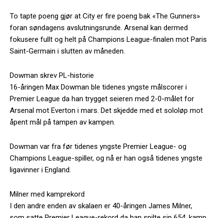
To tapte poeng gjør at City er fire poeng bak «The Gunners»
foran søndagens avslutningsrunde. Arsenal kan dermed
fokusere fullt og helt på Champions League-finalen mot Paris
Saint-Germain i slutten av måneden.
Dowman skrev PL-historie
16-åringen Max Dowman ble tidenes yngste målscorer i
Premier League da han trygget seieren med 2-0-målet for
Arsenal mot Everton i mars. Det skjedde med et sololøp mot
åpent mål på tampen av kampen.
Dowman var fra før tidenes yngste Premier League- og
Champions League-spiller, og nå er han også tidenes yngste
ligavinner i England.
Milner med kamprekord
I den andre enden av skalaen er 40-åringen James Milner,
som satte Premier League-rekord da han spilte sin 654. kamp