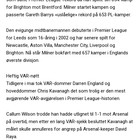
for Brighton mot Brentford. Milner startet kampen og
passerte Gareth Barrys «uslåelige» rekord på 653 PL-kamper.
Den evigunge midtbanemannen debuterte i Premier League
for Leeds som 16-åring i 2002 og har senere spilt for
Newcastle, Aston Villa, Manchester City, Liverpool og
Brighton. Nå står Milner bokført med 657 kamper i Englands
øverste divisjon.
Heftig VAR-nøtt
Tidligere i mai tok VAR-dommer Darren England og
hoveddommer Chris Kavanagh det som trolig er den mest
avgjørende VAR-avgjørelsen i Premier League-historien.
Callum Wilson trodde han hadde utlignet til 1-1 mot Arsenal
på overtid, men etter en lang VAR-sjekk besluttet Kavanagh at
målet skulle annulleres for angrep på Arsenal-keeper David
Raya.