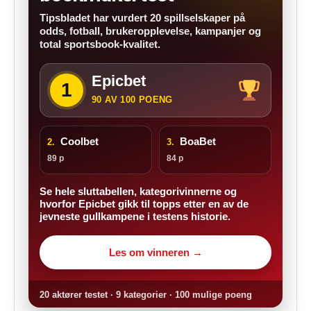
Tipsbladet har vurdert 20 spillselskaper på
odds, fotball, brukeropplevelse, kampanjer og
total sportsbook-kvalitet.
Epicbet
1
90 AV 100 POENG
Coolbet
BoaBet
2.
3.
89 p
84 p
Se hele sluttabellen, kategorivinnerne og
hvorfor Epicbet gikk til topps etter en av de
jevneste gullkampene i testens historie.
Les om vinneren →
20 aktører testet · 9 kategorier · 100 mulige poeng