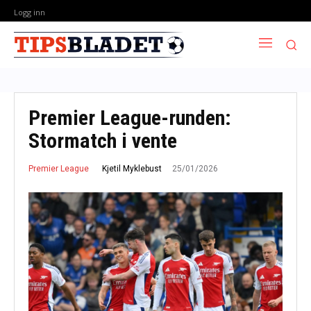
Logg inn
Premier League-runden:
Stormatch i vente
25/01/2026
Kjetil Myklebust
Premier League