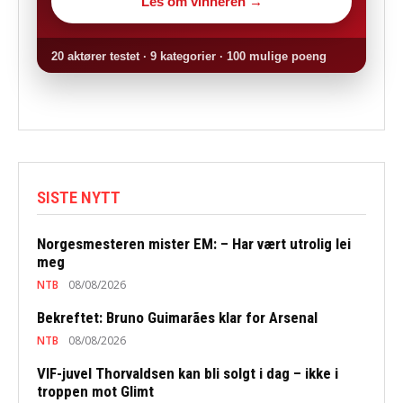
Les om vinneren →
20 aktører testet · 9 kategorier · 100 mulige poeng
SISTE NYTT
Norgesmesteren mister EM: – Har vært utrolig lei
meg
NTB
08/08/2026
Bekreftet: Bruno Guimarães klar for Arsenal
NTB
08/08/2026
VIF-juvel Thorvaldsen kan bli solgt i dag – ikke i
troppen mot Glimt