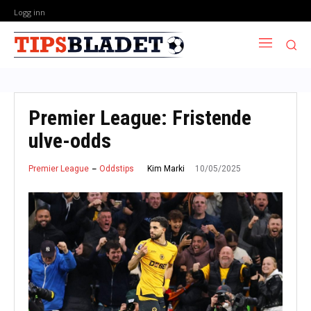
Logg inn
Premier League: Fristende
ulve-odds
10/05/2025
Kim Marki
Premier League
Oddstips