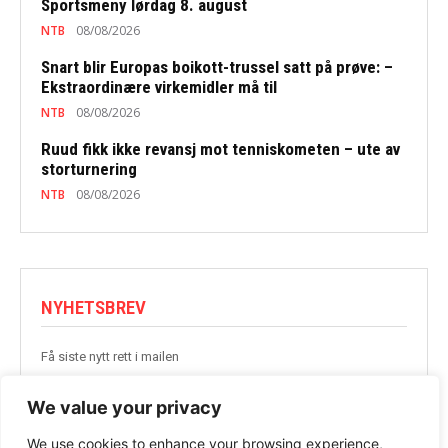
Sportsmeny lørdag 8. august
NTB
08/08/2026
Snart blir Europas boikott-trussel satt på prøve: –
Ekstraordinære virkemidler må til
NTB
08/08/2026
Ruud fikk ikke revansj mot tenniskometen – ute av
storturnering
NTB
08/08/2026
NYHETSBREV
Få siste nytt rett i mailen
BLI MED
We value your privacy
We use cookies to enhance your browsing experience,