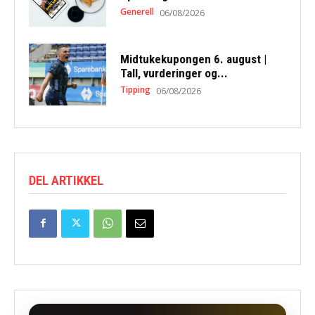
Generell
06/08/2026
Midtukekupongen 6. august |
Tall, vurderinger og...
Tipping
06/08/2026
DEL ARTIKKEL