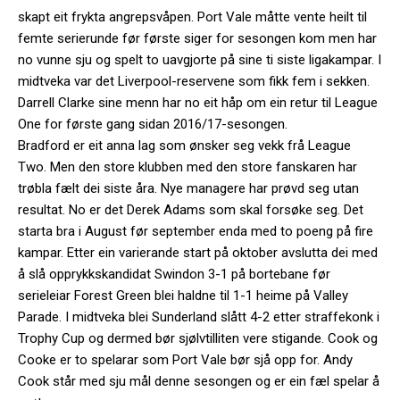
skapt eit frykta angrepsvåpen. Port Vale måtte vente heilt til
femte serierunde før første siger for sesongen kom men har
no vunne sju og spelt to uavgjorte på sine ti siste ligakampar. I
midtveka var det Liverpool-reservene som fikk fem i sekken.
Darrell Clarke sine menn har no eit håp om ein retur til League
One for første gang sidan 2016/17-sesongen.
Bradford er eit anna lag som ønsker seg vekk frå League
Two. Men den store klubben med den store fanskaren har
trøbla fælt dei siste åra. Nye managere har prøvd seg utan
resultat. No er det Derek Adams som skal forsøke seg. Det
starta bra i August før september enda med to poeng på fire
kampar. Etter ein varierande start på oktober avslutta dei med
å slå opprykkskandidat Swindon 3-1 på bortebane før
serieleiar Forest Green blei haldne til 1-1 heime på Valley
Parade. I midtveka blei Sunderland slått 4-2 etter straffekonk i
Trophy Cup og dermed bør sjølvtilliten vere stigande. Cook og
Cooke er to spelarar som Port Vale bør sjå opp for. Andy
Cook står med sju mål denne sesongen og er ein fæl spelar å