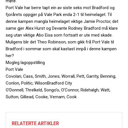
møte.
Port Vale har berre tapt ein av siste seks mot Bradford og
fjorårets oppgjer på Vale Park enda 2-1 til heimelaget. Til
denne kampen mangla heimelaget viktige Jamie Proctor, det
same gjer Alex Hurst og Devante Rodney. Bradford må klare
seg utan viktige Abo Eisa som fortsatt er ute med skade.
Muligens blir det Theo Robinson, som gikk frå Port Vale til
Bradford i sommar som skal kastast innpå i denne kampen
her?
Mogleg lagoppstilling
Port Vale
Covolan; Cass, Smith, Jones; Worrall, Pett, Garrity, Benning;
Conlon, Politic; WilsonBradford City
O’Donnell; Threlkeld, Songo’o, O’Connor, Ridehalgh; Watt,
Sutton; Gilliead, Cooke, Vernam; Cook
RELATERTE ARTIKLER