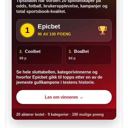
Tipsbladet har vurdert 20 spillselskaper på
odds, fotball, brukeropplevelse, kampanjer og
total sportsbook-kvalitet.
Epicbet
1
90 AV 100 POENG
Coolbet
BoaBet
2.
3.
89 p
84 p
Se hele sluttabellen, kategorivinnerne og
hvorfor Epicbet gikk til topps etter en av de
jevneste gullkampene i testens historie.
Les om vinneren →
20 aktører testet · 9 kategorier · 100 mulige poeng