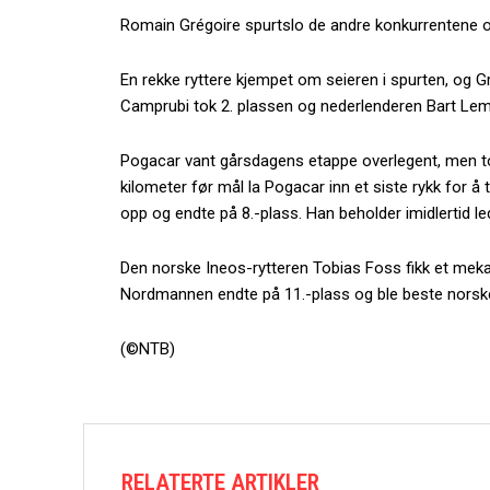
Romain Grégoire spurtslo de andre konkurrentene og
En rekke ryttere kjempet om seieren i spurten, og G
Camprubi tok 2. plassen og nederlenderen Bart Le
Pogacar vant gårsdagens etappe overlegent, men to
kilometer før mål la Pogacar inn et siste rykk for å
opp og endte på 8.-plass. Han beholder imidlertid lede
Den norske Ineos-rytteren Tobias Foss fikk et meka
Nordmannen endte på 11.-plass og ble beste norsk
(©NTB)
RELATERTE ARTIKLER