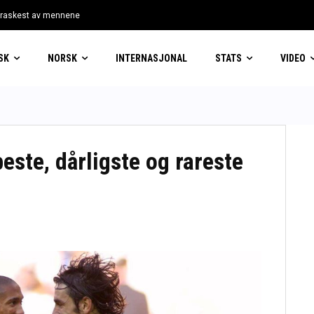
 raskest av mennene
før pause
SK
NORSK
INTERNASJONAL
STATS
VIDEO
este, dårligste og rareste