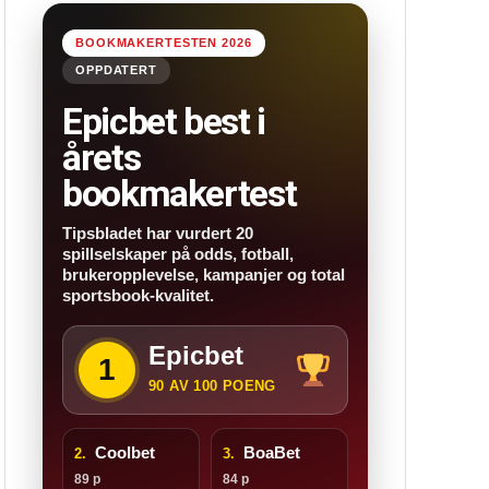
BOOKMAKERTESTEN 2026
OPPDATERT
Epicbet best i
årets
bookmakertest
Tipsbladet har vurdert 20
spillselskaper på odds, fotball,
brukeropplevelse, kampanjer og total
sportsbook-kvalitet.
Epicbet
1
90 AV 100 POENG
Coolbet
BoaBet
2.
3.
89 p
84 p