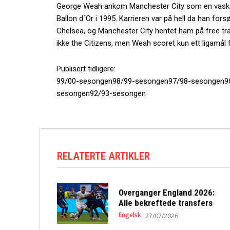
George Weah ankom Manchester City som en vaskee
Ballon d´Or i 1995. Karrieren var på hell da han fors
Chelsea, og Manchester City hentet ham på free tra
ikke the Citizens, men Weah scoret kun ett ligamål 
Publisert tidligere:
99/00-sesongen98/99-sesongen97/98-sesongen9
sesongen92/93-sesongen
RELATERTE ARTIKLER
Overganger England 2026:
Alle bekreftede transfers
Engelsk
27/07/2026