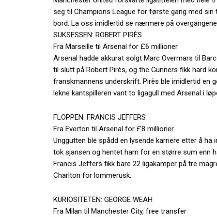
Manchester United forsvarte ligatittelen med hele ti 
seg til Champions League for første gang med sin t
bord. La oss imidlertid se nærmere på overgangen
SUKSESSEN: ROBERT PIRÈS
Fra Marseille til Arsenal for £6 millioner
Arsenal hadde akkurat solgt Marc Overmars til Barcel
til slutt på Robert Pirès, og the Gunners fikk hard
franskmannens underskrift. Pirès ble imidlertid en 
lekne kantspilleren vant to ligagull med Arsenal i 
FLOPPEN: FRANCIS JEFFERS
Fra Everton til Arsenal for £8 millioner
Unggutten ble spådd en lysende karriere etter å ha 
tok sjansen og hentet ham for en større sum enn han 
Francis Jeffers fikk bare 22 ligakamper på tre magre 
Charlton for lommerusk.
KURIOSITETEN: GEORGE WEAH
Fra Milan til Manchester City, free transfer