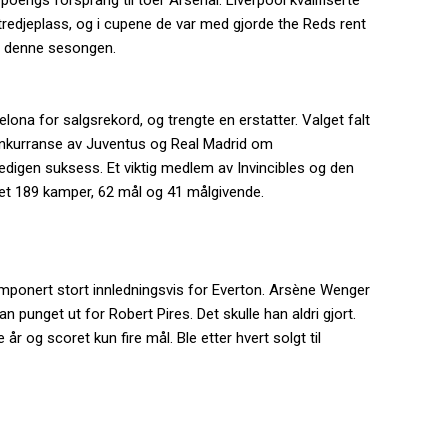
poengs forsprang til toer Arsenal. Liverpool kvalifiserte
redjeplass, og i cupene de var med gjorde the Reds rent
e denne sesongen.
ona for salgsrekord, og trengte en erstatter. Valget falt
 konkurranse av Juventus og Real Madrid om
gedigen suksess. Et viktig medlem av Invincibles og den
løpet 189 kamper, 62 mål og 41 målgivende.
imponert stort innledningsvis for Everton. Arsène Wenger
punget ut for Robert Pires. Det skulle han aldri gjort.
år og scoret kun fire mål. Ble etter hvert solgt til