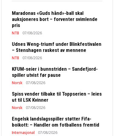
Maradonas «Guds hånd»-ball skal
auksjoneres bort – forventer svimlende
pris
NTB
07/08/2026
Udnes Weng-triumf under Blinkfestivalen
– Stenshagen raskest av mennene
NTB
07/08/2026
KFUM-seier i bunnstriden – Sandefjord-
spiller utvist før pause
Norsk
07/08/2026
Spiss vender tilbake til Toppserien – leies
ut til LSK Kvinner
Norsk
07/08/2026
Engelsk landslagsspiller støtter Fifa-
boikott: – Handler om fotballens fremtid
Internasjonal
07/08/2026