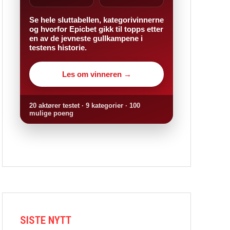
Se hele sluttabellen, kategorivinnerne
og hvorfor Epicbet gikk til topps etter
en av de jevneste gullkampene i
testens historie.
Les om vinneren →
20 aktører testet · 9 kategorier · 100
mulige poeng
SISTE NYTT