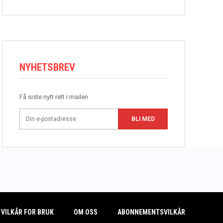
NYHETSBREV
Få siste nytt rett i mailen
BLI MED
VILKÅR FOR BRUK
OM OSS
ABONNEMENTSVILKÅR