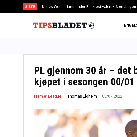
SISTE
Udnes Weng-triumf under Blinkfestivalen – Stenshagen
KFUM-seier i bunnstriden – Sandefjord-spiller utvist 
ENGEL
PL gjennom 30 år – det b
kjøpet i sesongen 00/01
Thomas Elgheim
Premier League
08/07/2022