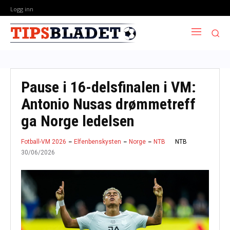
Logg inn
Pause i 16-delsfinalen i VM:
Antonio Nusas drømmetreff
ga Norge ledelsen
NTB
Fotball-VM 2026
Elfenbenskysten
Norge
NTB
30/06/2026