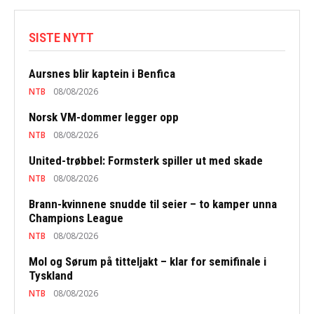
SISTE NYTT
Aursnes blir kaptein i Benfica
NTB
08/08/2026
Norsk VM-dommer legger opp
NTB
08/08/2026
United-trøbbel: Formsterk spiller ut med skade
NTB
08/08/2026
Brann-kvinnene snudde til seier – to kamper unna
Champions League
NTB
08/08/2026
Mol og Sørum på titteljakt – klar for semifinale i
Tyskland
NTB
08/08/2026