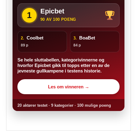
Epicbet
1
90 AV 100 POENG
Coolbet
BoaBet
2.
3.
89 p
84 p
Se hele sluttabellen, kategorivinnerne og
hvorfor Epicbet gikk til topps etter en av de
jevneste gullkampene i testens historie.
Les om vinneren →
20 aktører testet · 9 kategorier · 100 mulige poeng