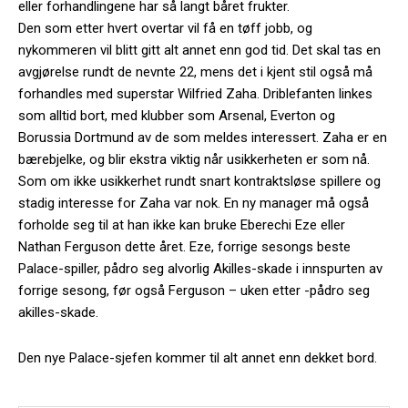
eller forhandlingene har så langt båret frukter.
Den som etter hvert overtar vil få en tøff jobb, og
nykommeren vil blitt gitt alt annet enn god tid. Det skal tas en
avgjørelse rundt de nevnte 22, mens det i kjent stil også må
forhandles med superstar Wilfried Zaha. Driblefanten linkes
som alltid bort, med klubber som Arsenal, Everton og
Borussia Dortmund av de som meldes interessert. Zaha er en
bærebjelke, og blir ekstra viktig når usikkerheten er som nå.
Som om ikke usikkerhet rundt snart kontraktsløse spillere og
stadig interesse for Zaha var nok. En ny manager må også
forholde seg til at han ikke kan bruke Eberechi Eze eller
Nathan Ferguson dette året. Eze, forrige sesongs beste
Palace-spiller, pådro seg alvorlig Akilles-skade i innspurten av
forrige sesong, før også Ferguson – uken etter -pådro seg
akilles-skade.
Den nye Palace-sjefen kommer til alt annet enn dekket bord.