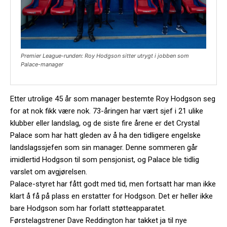
Premier League-runden: Roy Hodgson sitter utrygt i jobben som
Palace-manager
Etter utrolige 45 år som manager bestemte Roy Hodgson seg
for at nok fikk være nok. 73-åringen har vært sjef i 21 ulike
klubber eller landslag, og de siste fire årene er det Crystal
Palace som har hatt gleden av å ha den tidligere engelske
landslagssjefen som sin manager. Denne sommeren går
imidlertid Hodgson til som pensjonist, og Palace ble tidlig
varslet om avgjørelsen.
Palace-styret har fått godt med tid, men fortsatt har man ikke
klart å få på plass en erstatter for Hodgson. Det er heller ikke
bare Hodgson som har forlatt støtteapparatet.
Førstelagstrener Dave Reddington har takket ja til nye