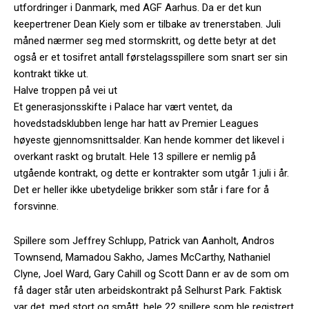
utfordringer i Danmark, med AGF Aarhus. Da er det kun
keepertrener Dean Kiely som er tilbake av trenerstaben. Juli
måned nærmer seg med stormskritt, og dette betyr at det
også er et tosifret antall førstelagsspillere som snart ser sin
kontrakt tikke ut.
Halve troppen på vei ut
Et generasjonsskifte i Palace har vært ventet, da
hovedstadsklubben lenge har hatt av Premier Leagues
høyeste gjennomsnittsalder. Kan hende kommer det likevel i
overkant raskt og brutalt. Hele 13 spillere er nemlig på
utgående kontrakt, og dette er kontrakter som utgår 1.juli i år.
Det er heller ikke ubetydelige brikker som står i fare for å
forsvinne.
Spillere som Jeffrey Schlupp, Patrick van Aanholt, Andros
Townsend, Mamadou Sakho, James McCarthy, Nathaniel
Clyne, Joel Ward, Gary Cahill og Scott Dann er av de som om
få dager står uten arbeidskontrakt på Selhurst Park. Faktisk
var det, med stort og smått, hele 22 spillere som ble registrert