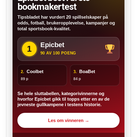
bookmakertest
Tipsbladet har vurdert 20 spillselskaper på
odds, fotball, brukeropplevelse, kampanjer og
total sportsbook-kvalitet.
Epicbet
1
90 AV 100 POENG
Coolbet
BoaBet
2.
3.
89 p
84 p
Se hele sluttabellen, kategorivinnerne og
hvorfor Epicbet gikk til topps etter en av de
jevneste gullkampene i testens historie.
Les om vinneren →