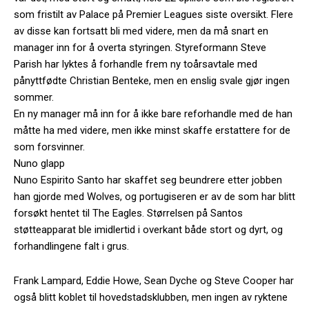
som fristilt av Palace på Premier Leagues siste oversikt. Flere
av disse kan fortsatt bli med videre, men da må snart en
manager inn for å overta styringen. Styreformann Steve
Parish har lyktes å forhandle frem ny toårsavtale med
pånyttfødte Christian Benteke, men en enslig svale gjør ingen
sommer.
En ny manager må inn for å ikke bare reforhandle med de han
måtte ha med videre, men ikke minst skaffe erstattere for de
som forsvinner.
Nuno glapp
Nuno Espirito Santo har skaffet seg beundrere etter jobben
han gjorde med Wolves, og portugiseren er av de som har blitt
forsøkt hentet til The Eagles. Størrelsen på Santos
støtteapparat ble imidlertid i overkant både stort og dyrt, og
forhandlingene falt i grus.
Frank Lampard, Eddie Howe, Sean Dyche og Steve Cooper har
også blitt koblet til hovedstadsklubben, men ingen av ryktene