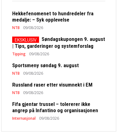
Hekkefenomenet to hundredeler fra
medalje: – Syk opplevelse
NTB
09/08/2026
Søndagskupongen 9. august
| Tips, garderinger og systemforslag
Tipping
09/08/2026
Sportsmeny søndag 9. august
NTB
09/08/2026
Russland raser etter visumnekt i EM
NTB
09/08/2026
Fifa gjentar trussel – tolererer ikke
angrep på Infantino og organisasjonen
Internasjonal
09/08/2026