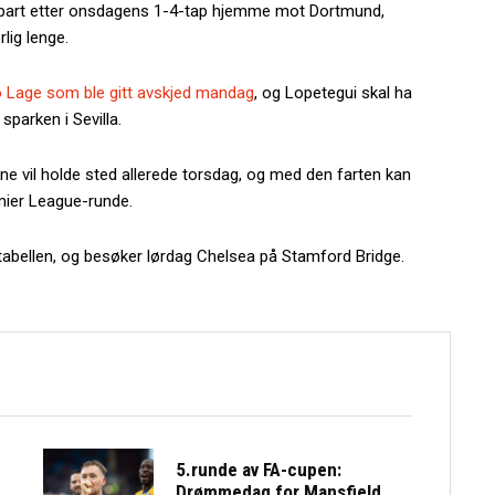
bart etter onsdagens 1-4-tap hjemme mot Dortmund,
lig lenge.
 Lage som ble gitt avskjed mandag
, og Lopetegui skal ha
sparken i Sevilla.
ne vil holde sted allerede torsdag, og med den farten kan
emier League-runde.
tabellen, og besøker lørdag Chelsea på Stamford Bridge.
5.runde av FA-cupen:
Drømmedag for Mansfield