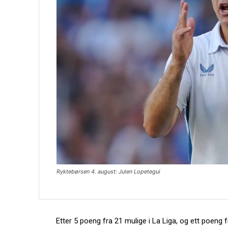
Ryktebørsen 4. august: Julen Lopetegui
Etter 5 poeng fra 21 mulige i La Liga, og ett poen