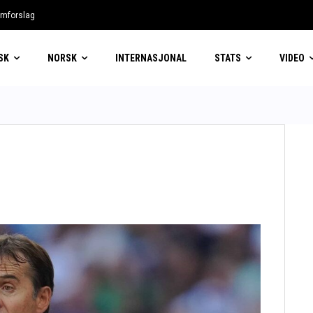
emforslag
SK
NORSK
INTERNASJONAL
STATS
VIDEO