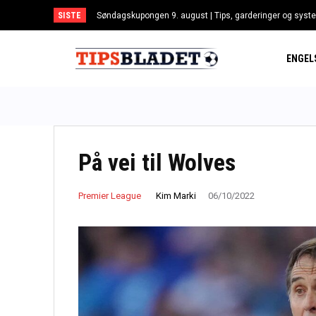
SISTE
Søndagskupongen 9. august | Tips, garderinger og syst
Sportsmeny søndag 9. august
ENGEL
På vei til Wolves
Kim Marki
Premier League
06/10/2022