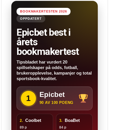
BOOKMAKERTESTEN 2026
OPPDATERT
Epicbet best i
årets
bookmakertest
Tipsbladet har vurdert 20
spillselskaper på odds, fotball,
brukeropplevelse, kampanjer og total
sportsbook-kvalitet.
Epicbet
1
90 AV 100 POENG
Coolbet
BoaBet
2.
3.
89 p
84 p