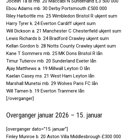
Jocelin Ta Bi mb. 20 Maccabi N Sunderland £3 500 000
Ebou Adams mb. 30 Derby Portsmouth £500 000
Riley Harbottle ms. 25 Wimbledon Bristol R ukjent sum
Harry Tyrer k. 24 Everton Cardiff ukjent sum
Will Dickson a. 21 Manchester C Chesterfield ukjent sum
Lewis Richards b. 24 Bradford Crawley ukjent sum
Kellan Gordon b. 28 Notts County Crawley ukjent sum
Kane T Sommers mb. 25 MK Dons Bristol R lån
Timur Tutierov mb. 20 Sunderland Exeter lån
Ajay Matthews a. 19 Millwall Leyton O lån
Kaelan Casey ms. 21 West Ham Leyton lån
Marshall Munetsi mb. 29 Wolves Paris FC lån
Will Tamen b. 19 Everton Tranmere lån
[/overganger]
Overganger januar 2026 – 15. januar
[overganger dato=”15. januar”]
Finley Munroe b. 20 Aston Villa Middlesbrough £300 000