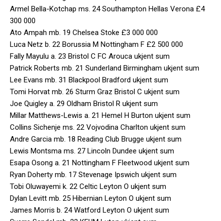
Armel Bella-Kotchap ms. 24 Southampton Hellas Verona £4
300 000
Ato Ampah mb. 19 Chelsea Stoke £3 000 000
Luca Netz b. 22 Borussia M Nottingham F £2 500 000
Fally Mayulu a. 23 Bristol C FC Arouca ukjent sum
Patrick Roberts mb. 21 Sunderland Birmingham ukjent sum
Lee Evans mb. 31 Blackpool Bradford ukjent sum
Tomi Horvat mb. 26 Sturm Graz Bristol C ukjent sum
Joe Quigley a. 29 Oldham Bristol R ukjent sum
Millar Matthews-Lewis a. 21 Hemel H Burton ukjent sum
Collins Sichenje ms. 22 Vojvodina Charlton ukjent sum
Andre Garcia mb. 18 Reading Club Brugge ukjent sum
Lewis Montsma ms. 27 Lincoln Dundee ukjent sum
Esapa Osong a. 21 Nottingham F Fleetwood ukjent sum
Ryan Doherty mb. 17 Stevenage Ipswich ukjent sum
Tobi Oluwayemi k. 22 Celtic Leyton O ukjent sum
Dylan Levitt mb. 25 Hibernian Leyton O ukjent sum
James Morris b. 24 Watford Leyton O ukjent sum