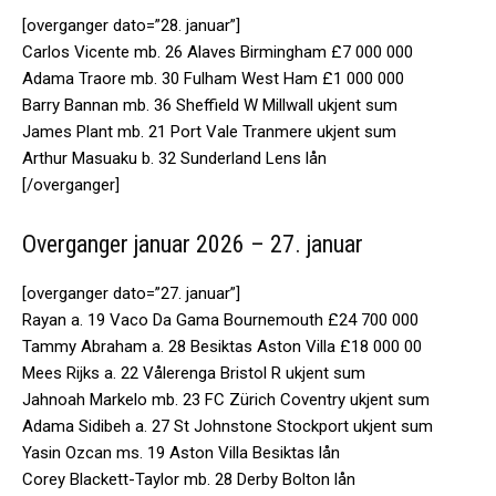
[overganger dato=”28. januar”]
Carlos Vicente mb. 26 Alaves Birmingham £7 000 000
Adama Traore mb. 30 Fulham West Ham £1 000 000
Barry Bannan mb. 36 Sheffield W Millwall ukjent sum
James Plant mb. 21 Port Vale Tranmere ukjent sum
Arthur Masuaku b. 32 Sunderland Lens lån
[/overganger]
Overganger januar 2026 – 27. januar
[overganger dato=”27. januar”]
Rayan a. 19 Vaco Da Gama Bournemouth £24 700 000
Tammy Abraham a. 28 Besiktas Aston Villa £18 000 00
Mees Rijks a. 22 Vålerenga Bristol R ukjent sum
Jahnoah Markelo mb. 23 FC Zürich Coventry ukjent sum
Adama Sidibeh a. 27 St Johnstone Stockport ukjent sum
Yasin Ozcan ms. 19 Aston Villa Besiktas lån
Corey Blackett-Taylor mb. 28 Derby Bolton lån