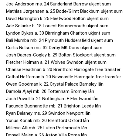
Joe Anderson ms. 24 Sunderland Barrow ukjent sum
Mathias Jørgensen a. 25 Bodø/Glimt Blackburn ukjent sum
David Harrington k. 25 Fleetwood Bolton ukjent sum
Ade Solanke b. 18 Lorient Bournemouth ukjent sum
Lyndon Dykes a. 30 Birmingham Charlton ukjent sum
Bali Mumba mb. 24 Plymouth Huddersfield ukjent sum
Curtis Nelson ms. 32 Derby MK Dons ukjent sum
Josh Dacres-Cogley b. 29 Bolton Stockport ukjent sum
Fletcher Holman a. 21 Wolves Swindon ukjent sum
Chanse Headman b. 20 Brentford Harrogate free transfer
Cathal Heffernan b. 20 Newcastle Harrogate free transfer
Owen Goodman k. 22 Crystal Palace Barnsley lån
Damola Ajayi mb. 20 Tottenham Bromley lån
Josh Powell b. 21 Nottingham F Fleetwood lån
Facundo Buonanotte mb. 21 Brighton Leeds lån
Ryan Delaney ms. 29 Swindon Newport lån
Yunus Konak mb. 20 Brentford Oxford lån
Millenic Alli mb. 25 Luton Portsmouth lån
Donyell Malen a. 26 Aston Villa Roma lån