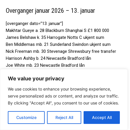
Overganger januar 2026 – 13. januar
[overganger dato=”13. januar”]
Makhtar Gueye a. 28 Blackburn Shanghai S £1 800 000
James Belshaw k. 35 Harrogate Notts C ukjent sum
Ben Middlemas mb. 21 Sunderland Swindon ukjent sum
Nick Freeman mb. 30 Stevenage Shrewsbury free transfer
Harrison Ashby b. 24 Newcastle Bradford lån
Joe White mb. 23 Newcastle Bradford lån
Emile Acquah a. 25 Dundee Harrogate lån
We value your privacy
Gavin Bazunu k. 23 Southampton Stoke lån
[/overganger]
We use cookies to enhance your browsing experience,
serve personalized ads or content, and analyze our traffic.
Overganger januar 2026 – 12. januar
By clicking "Accept All", you consent to our use of cookies.
[overganger dato=”12. januar”]
Customize
Reject All
Accept All
Brian Madjo a. 17 Metz Aston Villa £14 000 000
Killian Barrett k. 21 Sheffield W Barrow ukjent sum