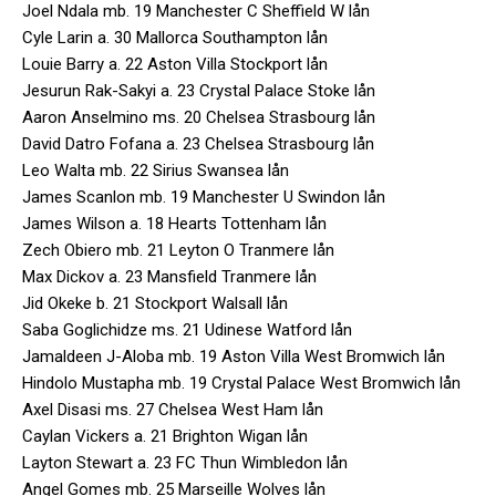
Joel Ndala mb. 19 Manchester C Sheffield W lån
Cyle Larin a. 30 Mallorca Southampton lån
Louie Barry a. 22 Aston Villa Stockport lån
Jesurun Rak-Sakyi a. 23 Crystal Palace Stoke lån
Aaron Anselmino ms. 20 Chelsea Strasbourg lån
David Datro Fofana a. 23 Chelsea Strasbourg lån
Leo Walta mb. 22 Sirius Swansea lån
James Scanlon mb. 19 Manchester U Swindon lån
James Wilson a. 18 Hearts Tottenham lån
Zech Obiero mb. 21 Leyton O Tranmere lån
Max Dickov a. 23 Mansfield Tranmere lån
Jid Okeke b. 21 Stockport Walsall lån
Saba Goglichidze ms. 21 Udinese Watford lån
Jamaldeen J-Aloba mb. 19 Aston Villa West Bromwich lån
Hindolo Mustapha mb. 19 Crystal Palace West Bromwich lån
Axel Disasi ms. 27 Chelsea West Ham lån
Caylan Vickers a. 21 Brighton Wigan lån
Layton Stewart a. 23 FC Thun Wimbledon lån
Angel Gomes mb. 25 Marseille Wolves lån