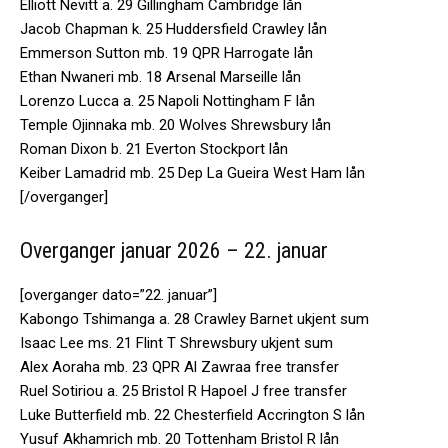
Elliott Nevitt a. 29 Gillingham Cambridge lån
Jacob Chapman k. 25 Huddersfield Crawley lån
Emmerson Sutton mb. 19 QPR Harrogate lån
Ethan Nwaneri mb. 18 Arsenal Marseille lån
Lorenzo Lucca a. 25 Napoli Nottingham F lån
Temple Ojinnaka mb. 20 Wolves Shrewsbury lån
Roman Dixon b. 21 Everton Stockport lån
Keiber Lamadrid mb. 25 Dep La Gueira West Ham lån
[/overganger]
Overganger januar 2026 – 22. januar
[overganger dato=”22. januar”]
Kabongo Tshimanga a. 28 Crawley Barnet ukjent sum
Isaac Lee ms. 21 Flint T Shrewsbury ukjent sum
Alex Aoraha mb. 23 QPR Al Zawraa free transfer
Ruel Sotiriou a. 25 Bristol R Hapoel J free transfer
Luke Butterfield mb. 22 Chesterfield Accrington S lån
Yusuf Akhamrich mb. 20 Tottenham Bristol R lån