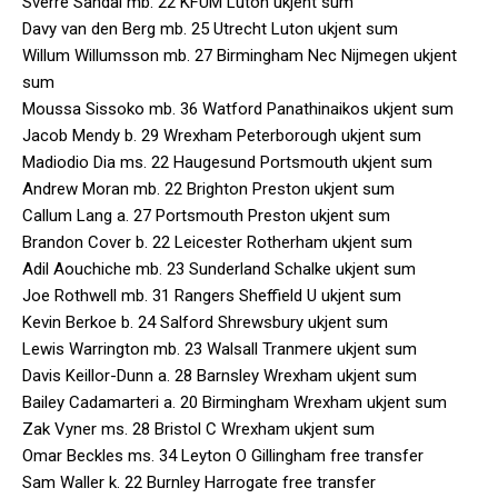
Sverre Sandal mb. 22 KFUM Luton ukjent sum
Davy van den Berg mb. 25 Utrecht Luton ukjent sum
Willum Willumsson mb. 27 Birmingham Nec Nijmegen ukjent
sum
Moussa Sissoko mb. 36 Watford Panathinaikos ukjent sum
Jacob Mendy b. 29 Wrexham Peterborough ukjent sum
Madiodio Dia ms. 22 Haugesund Portsmouth ukjent sum
Andrew Moran mb. 22 Brighton Preston ukjent sum
Callum Lang a. 27 Portsmouth Preston ukjent sum
Brandon Cover b. 22 Leicester Rotherham ukjent sum
Adil Aouchiche mb. 23 Sunderland Schalke ukjent sum
Joe Rothwell mb. 31 Rangers Sheffield U ukjent sum
Kevin Berkoe b. 24 Salford Shrewsbury ukjent sum
Lewis Warrington mb. 23 Walsall Tranmere ukjent sum
Davis Keillor-Dunn a. 28 Barnsley Wrexham ukjent sum
Bailey Cadamarteri a. 20 Birmingham Wrexham ukjent sum
Zak Vyner ms. 28 Bristol C Wrexham ukjent sum
Omar Beckles ms. 34 Leyton O Gillingham free transfer
Sam Waller k. 22 Burnley Harrogate free transfer