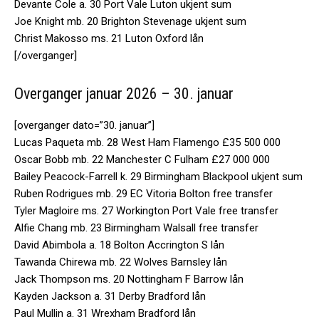
Devante Cole a. 30 Port Vale Luton ukjent sum
Joe Knight mb. 20 Brighton Stevenage ukjent sum
Christ Makosso ms. 21 Luton Oxford lån
[/overganger]
Overganger januar 2026 – 30. januar
[overganger dato=”30. januar”]
Lucas Paqueta mb. 28 West Ham Flamengo £35 500 000
Oscar Bobb mb. 22 Manchester C Fulham £27 000 000
Bailey Peacock-Farrell k. 29 Birmingham Blackpool ukjent sum
Ruben Rodrigues mb. 29 EC Vitoria Bolton free transfer
Tyler Magloire ms. 27 Workington Port Vale free transfer
Alfie Chang mb. 23 Birmingham Walsall free transfer
David Abimbola a. 18 Bolton Accrington S lån
Tawanda Chirewa mb. 22 Wolves Barnsley lån
Jack Thompson ms. 20 Nottingham F Barrow lån
Kayden Jackson a. 31 Derby Bradford lån
Paul Mullin a. 31 Wrexham Bradford lån