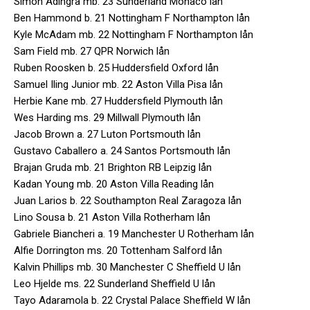
Simon Adingra mb. 23 Sunderland Monaco lån
Ben Hammond b. 21 Nottingham F Northampton lån
Kyle McAdam mb. 22 Nottingham F Northampton lån
Sam Field mb. 27 QPR Norwich lån
Ruben Roosken b. 25 Huddersfield Oxford lån
Samuel Iling Junior mb. 22 Aston Villa Pisa lån
Herbie Kane mb. 27 Huddersfield Plymouth lån
Wes Harding ms. 29 Millwall Plymouth lån
Jacob Brown a. 27 Luton Portsmouth lån
Gustavo Caballero a. 24 Santos Portsmouth lån
Brajan Gruda mb. 21 Brighton RB Leipzig lån
Kadan Young mb. 20 Aston Villa Reading lån
Juan Larios b. 22 Southampton Real Zaragoza lån
Lino Sousa b. 21 Aston Villa Rotherham lån
Gabriele Biancheri a. 19 Manchester U Rotherham lån
Alfie Dorrington ms. 20 Tottenham Salford lån
Kalvin Phillips mb. 30 Manchester C Sheffield U lån
Leo Hjelde ms. 22 Sunderland Sheffield U lån
Tayo Adaramola b. 22 Crystal Palace Sheffield W lån