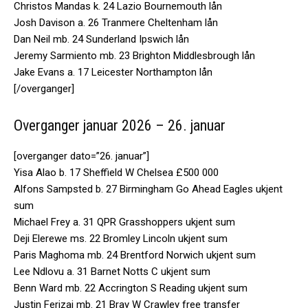
Christos Mandas k. 24 Lazio Bournemouth lån
Josh Davison a. 26 Tranmere Cheltenham lån
Dan Neil mb. 24 Sunderland Ipswich lån
Jeremy Sarmiento mb. 23 Brighton Middlesbrough lån
Jake Evans a. 17 Leicester Northampton lån
[/overganger]
Overganger januar 2026 – 26. januar
[overganger dato=”26. januar”]
Yisa Alao b. 17 Sheffield W Chelsea £500 000
Alfons Sampsted b. 27 Birmingham Go Ahead Eagles ukjent
sum
Michael Frey a. 31 QPR Grasshoppers ukjent sum
Deji Elerewe ms. 22 Bromley Lincoln ukjent sum
Paris Maghoma mb. 24 Brentford Norwich ukjent sum
Lee Ndlovu a. 31 Barnet Notts C ukjent sum
Benn Ward mb. 22 Accrington S Reading ukjent sum
Justin Ferizaj mb. 21 Bray W Crawley free transfer