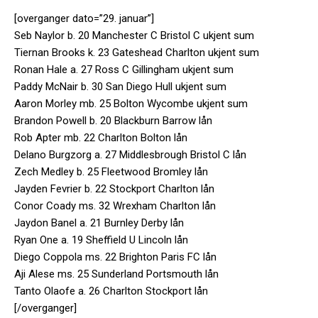
[overganger dato=”29. januar”]
Seb Naylor b. 20 Manchester C Bristol C ukjent sum
Tiernan Brooks k. 23 Gateshead Charlton ukjent sum
Ronan Hale a. 27 Ross C Gillingham ukjent sum
Paddy McNair b. 30 San Diego Hull ukjent sum
Aaron Morley mb. 25 Bolton Wycombe ukjent sum
Brandon Powell b. 20 Blackburn Barrow lån
Rob Apter mb. 22 Charlton Bolton lån
Delano Burgzorg a. 27 Middlesbrough Bristol C lån
Zech Medley b. 25 Fleetwood Bromley lån
Jayden Fevrier b. 22 Stockport Charlton lån
Conor Coady ms. 32 Wrexham Charlton lån
Jaydon Banel a. 21 Burnley Derby lån
Ryan One a. 19 Sheffield U Lincoln lån
Diego Coppola ms. 22 Brighton Paris FC lån
Aji Alese ms. 25 Sunderland Portsmouth lån
Tanto Olaofe a. 26 Charlton Stockport lån
[/overganger]