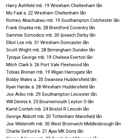
Harry Ashfield mb. 19 Wrexham Cheltenham lån
Mo Faal a. 22 Wrexham Cheltenham lån
Romeo Akachukwu mb. 19 Southampton Colchester lån
Frank Onyeka mb. 28 Brentford Coventry lån
Sammie Szmodics mb. 30 Ipswich Derby lån
Elliot Lee mb. 31 Wrexham Doncaster lån
Scott Wright mb. 28 Birmingham Dundee lån
Tyrique George mb. 19 Chelsea Everton lån
Mitch Clark b. 26 Port Vale Fleetwood lån
Tobias Brenan mb. 19 Wigan Harrogate lån
Bobby Wales a. 20 Swansea Huddersfield lån
Ryan Hardie a. 28 Wrexham Huddersfield lån
Joe Aribo mb. 29 Southampton Leicester lån
Will Dennis k. 25 Bournemouth Leyton O lån
Kamil Conteh mb. 24 Bristol R Lincoln lån
George Abbott mb. 20 Tottenham Mansfield lån
Joe Wildsmith mb. 30 West Bromwich Middlesbrough lån
Charlie Setford k. 21 Ajax MK Dons lån