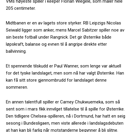
VMs høyeste spiller i keeper Florian Wiegele, som måler hele
205 centimeter.
Midtbanen er en av lagets store styrker. RB Leipzigs Nicolas
Seiwald ligger som anker, mens Marcel Sabitzer spiller noe av
sin beste fotball under Rangnick. Det gir Østerrike både
løpskraft, balanse og evnen til å angripe direkte etter
ballvinning.
Et spennende tilskudd er Paul Wanner, som lenge var aktuell
for det tyske landslaget, men som nå har valgt Østerrike. Han
kan få sitt store gjennombrudd for landslaget denne
sommeren.
En annen talentfull spiller er Carney Chukwuemeka, som så
sent som i mars fikk innvilget tillatelse til å spille for Østerrike.
Den tidligere Chelsea-spilleren, nå i Dortmund, har hatt en seig
sesong i Bundesligaen, men viste allerede i landslagsdebuten
at han kan bli farlig når motstanderne begynner å bli slitne.