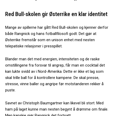
Red Bull-skolen gir Østerrike en klar identitet
Mange av spillerne har gått Red Bull-skolen og kjenner derfor
både Rangnick og hans fotballfilosofi godt. Det gjør at
Østerrike fremstår som en unison enhet med nesten
telepatiske relasjoner i presspillet.
Blander man det med energien, intensiteten og de raske
omstillingene fra forsvar til angrep, får man en cocktail det
kan lukte svidd av i Nord-Amerika. Dette er ikke et lag som
skal trille ball for å kontrollere kampene. De skal presse,
stresse, vinne baller og angripe før motstanderen rekker å
puste.
Savnet av Christoph Baumgartner kan likevel bli stort. Med
ham på laget kunne man nesten begynt å drømme om finale.
Men kanskje gjør Rangnick det fortsatt.