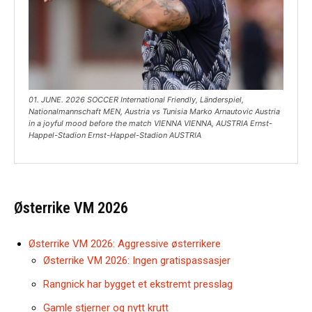
01. JUNE. 2026 SOCCER International Friendly, Länderspiel,
Nationalmannschaft MEN, Austria vs Tunisia Marko Arnautovic Austria
in a joyful mood before the match VIENNA VIENNA, AUSTRIA Ernst-
Happel-Stadion Ernst-Happel-Stadion AUSTRIA
Østerrike VM 2026
Østerrike VM 2026: Aggressive østerrikere
Østerrike VM 2026: Ingen gratispassasjer
Rangnick har bygget et ekstremt presslag
Gamle stjerner og nytt krutt