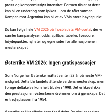
press og kompromissløs intensitet. Formen tilsier at dette
kan bli en underdog som lykkes – om de tåler varmen.
Kampen mot Argentina kan bli et av VMs store høydepunkt.
Du kan følge hele
VM 2026 på Tipsbladets VM-portal
, der vi
samler kampanalyser, odds, spilltips, tabeller, livescore,
høydepunkter, nyheter og egne sider for alle nasjonene i
mesterskapet.
Østerrike VM 2026: Ingen gratispassasjer
Som Norge har Østerrike måttet vente i 28 år på neste VM-
mulighet. Dette blir landets åttende verdensmesterskap, men
forrige deltakelse kom helt tilbake i 1998. Det er likevel ikke
den prestasjonen østerrikerne drømmer om å gjenskape. Det
er tredjeplassen fra 1954.
Østerrike er ikke tilbake bare for å delta. De skal engasjere,