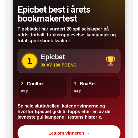
Epicbet best i årets
bookmakertest
Tipsbladet har vurdert 20 spillselskaper på
odds, fotball, brukeropplevelse, kampanjer og
total sportsbook-kvalitet.
Epicbet
1
90 AV 100 POENG
Coolbet
BoaBet
2.
3.
89 p
84 p
Se hele sluttabellen, kategorivinnerne og
hvorfor Epicbet gikk til topps etter en av de
jevneste gullkampene i testens historie.
Les om vinneren →