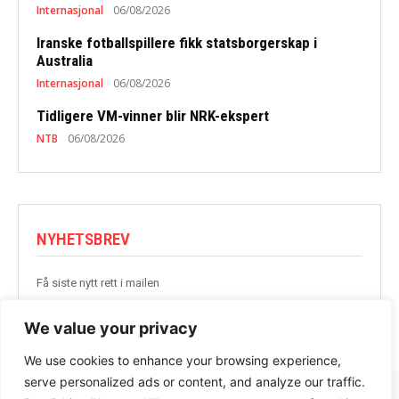
Internasjonal
06/08/2026
Iranske fotballspillere fikk statsborgerskap i
Australia
Internasjonal
06/08/2026
Tidligere VM-vinner blir NRK-ekspert
NTB
06/08/2026
NYHETSBREV
Få siste nytt rett i mailen
BLI MED
We value your privacy
We use cookies to enhance your browsing experience,
serve personalized ads or content, and analyze our traffic.