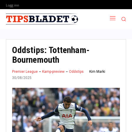
Logg inn
Oddstips: Tottenham-
Bournemouth
Kim Marki
Premier League
Kamp-preview
Oddstips
30/08/2025