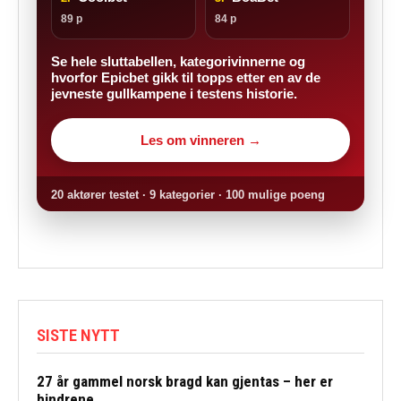
89 p
84 p
Se hele sluttabellen, kategorivinnerne og
hvorfor Epicbet gikk til topps etter en av de
jevneste gullkampene i testens historie.
Les om vinneren →
20 aktører testet · 9 kategorier · 100 mulige poeng
SISTE NYTT
27 år gammel norsk bragd kan gjentas – her er
hindrene