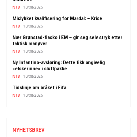
NTB
10/08/2026
Mislykket kvalifisering for Mardal: – Krise
NTB
10/08/2026
Nær Grønstad-fiasko i EM – gir seg selv stryk etter
taktisk manøver
NTB
10/08/2026
Ny Infantino-avsløring: Dette fikk angivelig
«elskerinne» i sluttpakke
NTB
10/08/2026
Tidslinje om bråket i Fifa
NTB
10/08/2026
NYHETSBREV