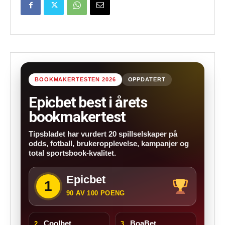
BOOKMAKERTESTEN 2026
OPPDATERT
Epicbet best i årets
bookmakertest
Tipsbladet har vurdert 20 spillselskaper på
odds, fotball, brukeropplevelse, kampanjer og
total sportsbook-kvalitet.
Epicbet
1
90 AV 100 POENG
Coolbet
BoaBet
2.
3.