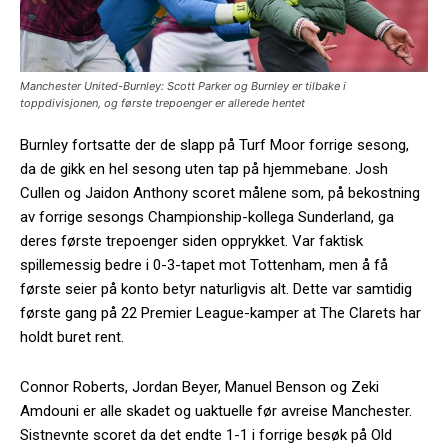
Manchester United-Burnley: Scott Parker og Burnley er tilbake i
toppdivisjonen, og første trepoenger er allerede hentet
Burnley fortsatte der de slapp på Turf Moor forrige sesong,
da de gikk en hel sesong uten tap på hjemmebane. Josh
Cullen og Jaidon Anthony scoret målene som, på bekostning
av forrige sesongs Championship-kollega Sunderland, ga
deres første trepoenger siden opprykket. Var faktisk
spillemessig bedre i 0-3-tapet mot Tottenham, men å få
første seier på konto betyr naturligvis alt. Dette var samtidig
første gang på 22 Premier League-kamper at The Clarets har
holdt buret rent.
Connor Roberts, Jordan Beyer, Manuel Benson og Zeki
Amdouni er alle skadet og uaktuelle før avreise Manchester.
Sistnevnte scoret da det endte 1-1 i forrige besøk på Old