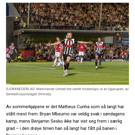
SJOKKNEDERLAG: Manchester United ble sendt hodestups ut av ligacupen, av
fjerdedivisjonslaget Grimsby
Av sommerkjøpene er det Matheus Cunha som så langt har
stått mest frem. Bryan Mbeumo var veldig svak i søndagens
kamp, mens Benjamin Sesko ikke har vist seg frem i særlig
grad – i den drøye timen han så langt har fått på banen i