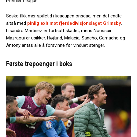
Premier League.
Sesko fikk mer spilletid i ligacupen onsdag, men det endte
altså med
pinlig exit mot fjerdedivisjonslaget Grimsby
.
Lisandro Martinez er fortsatt skadet, mens Noussair
Mazraoui er usikker. Højlund, Malacia, Sancho, Garnacho og
Antony antas alle å forsvinne før vinduet stenger.
Første trepoenger i boks