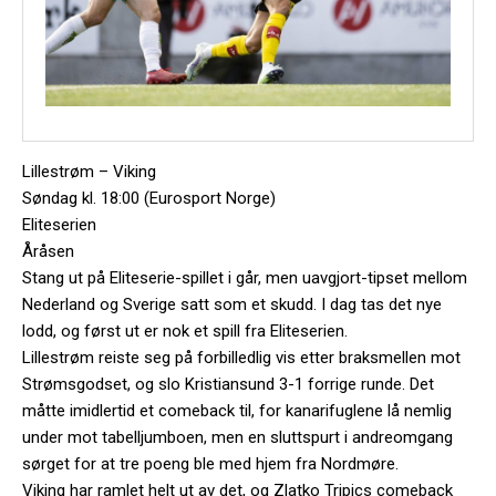
Lillestrøm – Viking
Søndag kl. 18:00 (Eurosport Norge)
Eliteserien
Åråsen
Stang ut på Eliteserie-spillet i går, men uavgjort-tipset mellom
Nederland og Sverige satt som et skudd. I dag tas det nye
lodd, og først ut er nok et spill fra Eliteserien.
Lillestrøm reiste seg på forbilledlig vis etter braksmellen mot
Strømsgodset, og slo Kristiansund 3-1 forrige runde. Det
måtte imidlertid et comeback til, for kanarifuglene lå nemlig
under mot tabelljumboen, men en sluttspurt i andreomgang
sørget for at tre poeng ble med hjem fra Nordmøre.
Viking har ramlet helt ut av det, og Zlatko Tripics comeback