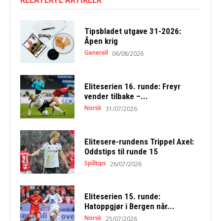
Tipsbladet utgave 31-2026:
Åpen krig
Generell
06/08/2026
Eliteserien 16. runde: Freyr
vender tilbake –...
Norsk
31/07/2026
Elitesere-rundens Trippel Axel:
Oddstips til runde 15
Spilltips
26/07/2026
Eliteserien 15. runde:
Hatoppgjør i Bergen når...
Norsk
25/07/2026