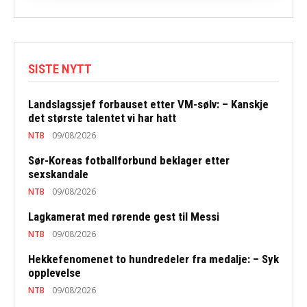
SISTE NYTT
Landslagssjef forbauset etter VM-sølv: – Kanskje
det største talentet vi har hatt
NTB
09/08/2026
Sør-Koreas fotballforbund beklager etter
sexskandale
NTB
09/08/2026
Lagkamerat med rørende gest til Messi
NTB
09/08/2026
Hekkefenomenet to hundredeler fra medalje: – Syk
opplevelse
NTB
09/08/2026