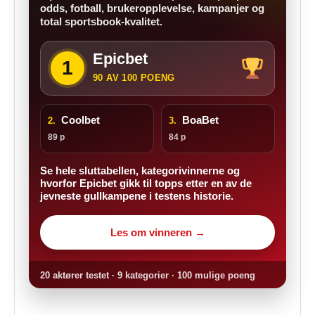
odds, fotball, brukeropplevelse, kampanjer og
total sportsbook-kvalitet.
Epicbet
1
90 AV 100 POENG
Coolbet
BoaBet
2.
3.
89 p
84 p
Se hele sluttabellen, kategorivinnerne og
hvorfor Epicbet gikk til topps etter en av de
jevneste gullkampene i testens historie.
Les om vinneren →
20 aktører testet · 9 kategorier · 100 mulige poeng