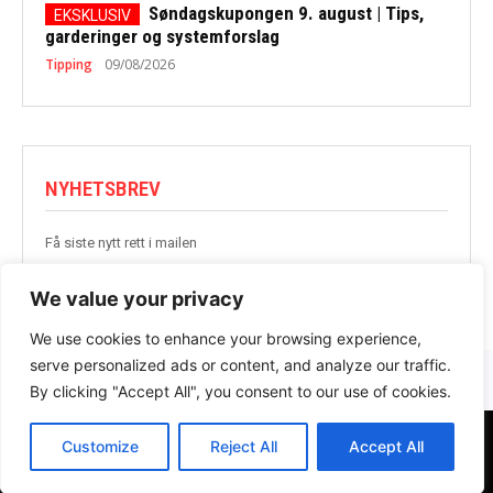
Søndagskupongen 9. august | Tips,
garderinger og systemforslag
Tipping
09/08/2026
NYHETSBREV
Få siste nytt rett i mailen
BLI MED
We value your privacy
We use cookies to enhance your browsing experience,
serve personalized ads or content, and analyze our traffic.
By clicking "Accept All", you consent to our use of cookies.
Customize
Reject All
Accept All