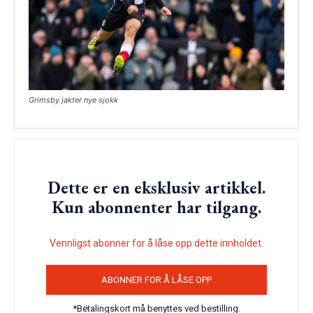
Grimsby jakter nye sjokk
Dette er en eksklusiv artikkel.
Kun abonnenter har tilgang.
Vennligst abonner for å låse opp dette innholdet.
ABONNER FOR Å LÅSE OPP
*Betalingskort må benyttes ved bestilling.