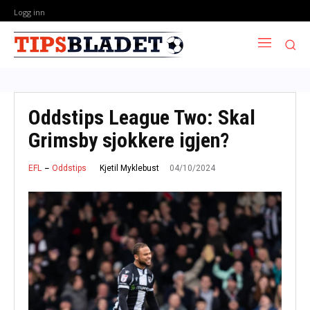
Logg inn
Oddstips League Two: Skal
Grimsby sjokkere igjen?
04/10/2024
Kjetil Myklebust
EFL
Oddstips