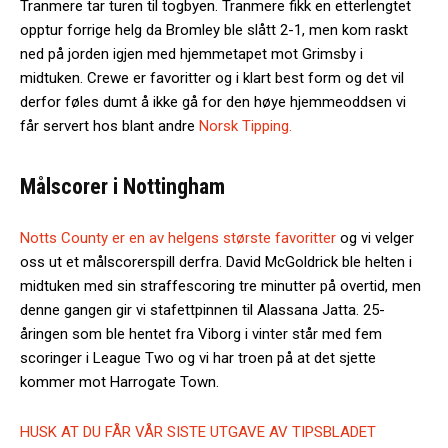
Tranmere tar turen til togbyen. Tranmere fikk en etterlengtet
opptur forrige helg da Bromley ble slått 2-1, men kom raskt
ned på jorden igjen med hjemmetapet mot Grimsby i
midtuken. Crewe er favoritter og i klart best form og det vil
derfor føles dumt å ikke gå for den høye hjemmeoddsen vi
får servert hos blant andre
Norsk Tipping.
Målscorer i Nottingham
Notts County er en av helgens største favoritter
og vi velger
oss ut et målscorerspill derfra. David McGoldrick ble helten i
midtuken med sin straffescoring tre minutter på overtid, men
denne gangen gir vi stafettpinnen til Alassana Jatta. 25-
åringen som ble hentet fra Viborg i vinter står med fem
scoringer i League Two og vi har troen på at det sjette
kommer mot Harrogate Town.
HUSK AT DU FÅR VÅR SISTE UTGAVE AV TIPSBLADET