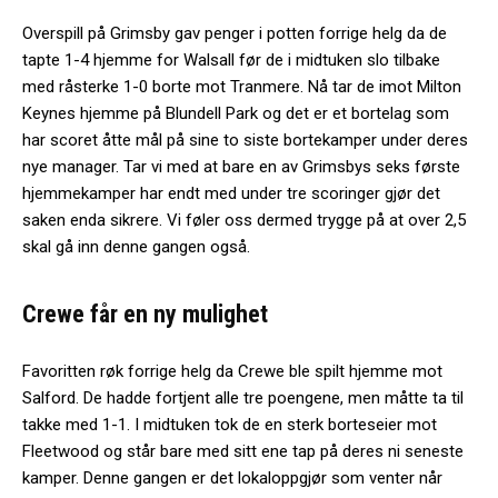
Overspill på Grimsby gav penger i potten forrige helg da de
tapte 1-4 hjemme for Walsall før de i midtuken slo tilbake
med råsterke 1-0 borte mot Tranmere. Nå tar de imot Milton
Keynes hjemme på Blundell Park og det er et bortelag som
har scoret åtte mål på sine to siste bortekamper under deres
nye manager. Tar vi med at bare en av Grimsbys seks første
hjemmekamper har endt med under tre scoringer gjør det
saken enda sikrere. Vi føler oss dermed trygge på at over 2,5
skal gå inn denne gangen også.
Crewe får en ny mulighet
Favoritten røk forrige helg da Crewe ble spilt hjemme mot
Salford. De hadde fortjent alle tre poengene, men måtte ta til
takke med 1-1. I midtuken tok de en sterk borteseier mot
Fleetwood og står bare med sitt ene tap på deres ni seneste
kamper. Denne gangen er det lokaloppgjør som venter når