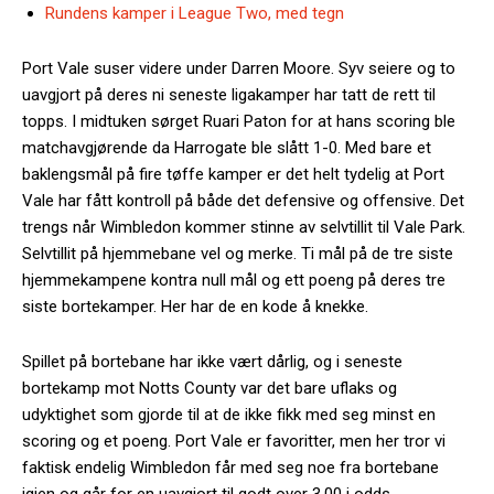
Rundens kamper i League Two, med tegn
Port Vale suser videre under Darren Moore. Syv seiere og to
uavgjort på deres ni seneste ligakamper har tatt de rett til
topps. I midtuken sørget Ruari Paton for at hans scoring ble
matchavgjørende da Harrogate ble slått 1-0. Med bare et
baklengsmål på fire tøffe kamper er det helt tydelig at Port
Vale har fått kontroll på både det defensive og offensive. Det
trengs når Wimbledon kommer stinne av selvtillit til Vale Park.
Selvtillit på hjemmebane vel og merke. Ti mål på de tre siste
hjemmekampene kontra null mål og ett poeng på deres tre
siste bortekamper. Her har de en kode å knekke.
Spillet på bortebane har ikke vært dårlig, og i seneste
bortekamp mot Notts County var det bare uflaks og
udyktighet som gjorde til at de ikke fikk med seg minst en
scoring og et poeng. Port Vale er favoritter, men her tror vi
faktisk endelig Wimbledon får med seg noe fra bortebane
igjen og går for en uavgjort til godt over 3,00 i odds.