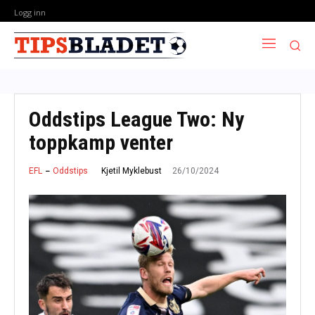
Logg inn
Oddstips League Two: Ny
toppkamp venter
26/10/2024
Kjetil Myklebust
EFL
Oddstips