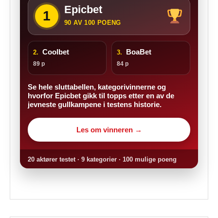
Epicbet
1
90 AV 100 POENG
Coolbet
BoaBet
2.
3.
89 p
84 p
Se hele sluttabellen, kategorivinnerne og
hvorfor Epicbet gikk til topps etter en av de
jevneste gullkampene i testens historie.
Les om vinneren →
20 aktører testet · 9 kategorier · 100 mulige poeng