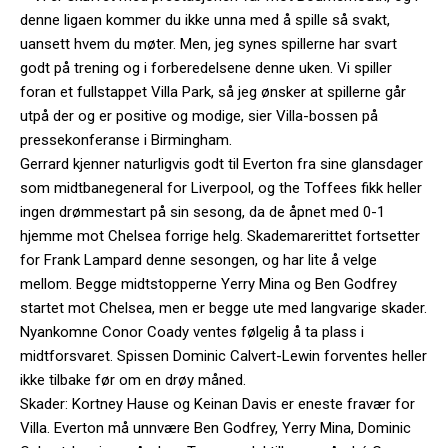
denne ligaen kommer du ikke unna med å spille så svakt,
uansett hvem du møter. Men, jeg synes spillerne har svart
godt på trening og i forberedelsene denne uken. Vi spiller
foran et fullstappet Villa Park, så jeg ønsker at spillerne går
utpå der og er positive og modige, sier Villa-bossen på
pressekonferanse i Birmingham.
Gerrard kjenner naturligvis godt til Everton fra sine glansdager
som midtbanegeneral for Liverpool, og the Toffees fikk heller
ingen drømmestart på sin sesong, da de åpnet med 0-1
hjemme mot Chelsea forrige helg. Skademarerittet fortsetter
for Frank Lampard denne sesongen, og har lite å velge
mellom. Begge midtstopperne Yerry Mina og Ben Godfrey
startet mot Chelsea, men er begge ute med langvarige skader.
Nyankomne Conor Coady ventes følgelig å ta plass i
midtforsvaret. Spissen Dominic Calvert-Lewin forventes heller
ikke tilbake før om en drøy måned.
Skader: Kortney Hause og Keinan Davis er eneste fravær for
Villa. Everton må unnvære Ben Godfrey, Yerry Mina, Dominic