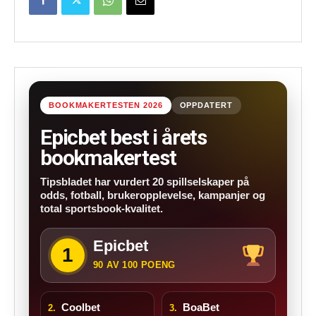
BOOKMAKERTESTEN 2026
OPPDATERT
Epicbet best i årets
bookmakertest
Tipsbladet har vurdert 20 spillselskaper på
odds, fotball, brukeropplevelse, kampanjer og
total sportsbook-kvalitet.
Epicbet
1
90 AV 100 POENG
Coolbet
BoaBet
2.
3.