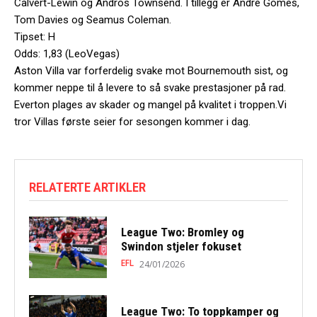
Calvert-Lewin og Andros Townsend. I tillegg er André Gomes,
Tom Davies og Seamus Coleman.
Tipset: H
Odds: 1,83 (LeoVegas)
Aston Villa var forferdelig svake mot Bournemouth sist, og
kommer neppe til å levere to så svake prestasjoner på rad.
Everton plages av skader og mangel på kvalitet i troppen.Vi
tror Villas første seier for sesongen kommer i dag.
RELATERTE ARTIKLER
League Two: Bromley og
Swindon stjeler fokuset
EFL
24/01/2026
League Two: To toppkamper og