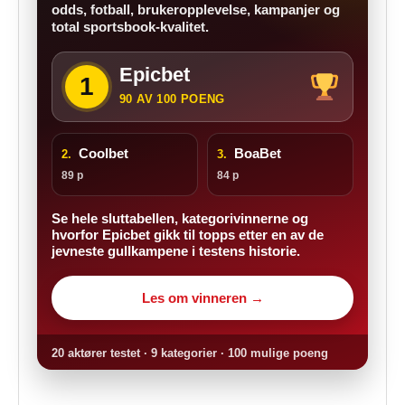
odds, fotball, brukeropplevelse, kampanjer og
total sportsbook-kvalitet.
Epicbet
1
90 AV 100 POENG
Coolbet
BoaBet
2.
3.
89 p
84 p
Se hele sluttabellen, kategorivinnerne og
hvorfor Epicbet gikk til topps etter en av de
jevneste gullkampene i testens historie.
Les om vinneren →
20 aktører testet · 9 kategorier · 100 mulige poeng