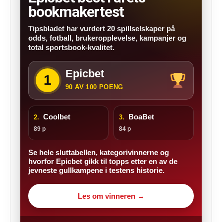
bookmakertest
Tipsbladet har vurdert 20 spillselskaper på
odds, fotball, brukeropplevelse, kampanjer og
total sportsbook-kvalitet.
Epicbet
1
90 AV 100 POENG
Coolbet
BoaBet
2.
3.
89 p
84 p
Se hele sluttabellen, kategorivinnerne og
hvorfor Epicbet gikk til topps etter en av de
jevneste gullkampene i testens historie.
Les om vinneren →