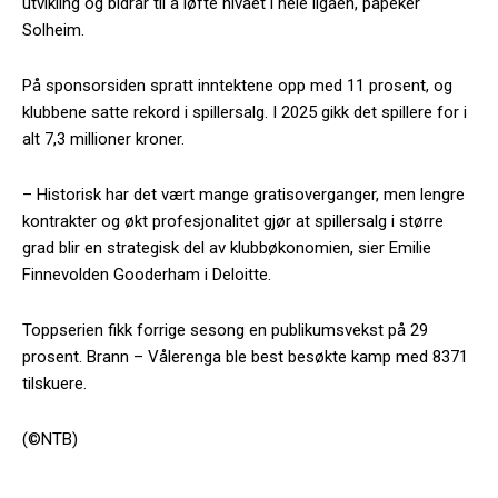
utvikling og bidrar til å løfte nivået i hele ligaen, påpeker
Solheim.
På sponsorsiden spratt inntektene opp med 11 prosent, og
klubbene satte rekord i spillersalg. I 2025 gikk det spillere for i
alt 7,3 millioner kroner.
– Historisk har det vært mange gratisoverganger, men lengre
kontrakter og økt profesjonalitet gjør at spillersalg i større
grad blir en strategisk del av klubbøkonomien, sier Emilie
Finnevolden Gooderham i Deloitte.
Toppserien fikk forrige sesong en publikumsvekst på 29
prosent. Brann – Vålerenga ble best besøkte kamp med 8371
tilskuere.
(©NTB)