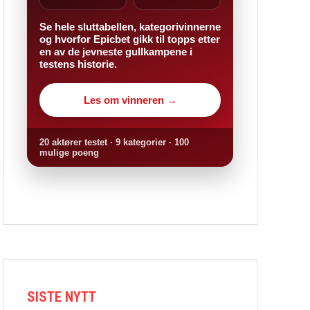
Se hele sluttabellen, kategorivinnerne
og hvorfor Epicbet gikk til topps etter
en av de jevneste gullkampene i
testens historie.
Les om vinneren →
20 aktører testet · 9 kategorier · 100
mulige poeng
SISTE NYTT