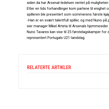
siden da har Arsenal-ledelsen ventet på muligheten t
Etter en tids forhandlinger kom partene til enighet
spilleren ble presentert som sommerens første kjø
-Han er en svært talentfull spiller, og med Nuno på
sier manager Mikel Arteta til Arsenals hjemmesider.
Nuno Tavares kan vise til 25 førstelagskamper for 
representert Portugals U21-landslag.
RELATERTE ARTIKLER