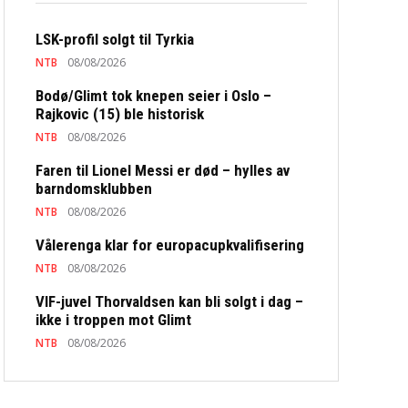
LSK-profil solgt til Tyrkia
NTB
08/08/2026
Bodø/Glimt tok knepen seier i Oslo –
Rajkovic (15) ble historisk
NTB
08/08/2026
Faren til Lionel Messi er død – hylles av
barndomsklubben
NTB
08/08/2026
Vålerenga klar for europacupkvalifisering
NTB
08/08/2026
VIF-juvel Thorvaldsen kan bli solgt i dag –
ikke i troppen mot Glimt
NTB
08/08/2026