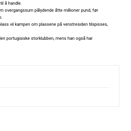
il å handle.
 om overgangssum pålydende åtte millioner pund, før
p.
 plass vil kampen om plassene på venstresiden tilspisses,
den portugisiske storklubben, mens han også har