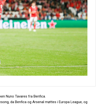
cken Nuno Tavares fra Benfica.
esong, da Benfica og Arsenal møttes i Europa League, og