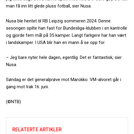
man få inn litt glede pluss fotball, sier Nusa.
Nusa ble hentet til RB Leipzig sommeren 2024. Denne
sesongen spilte han fast for Bundesliga-klubben i en kantrolle
og gjorde fem mål på 35 kamper. Langt farligere har han vært
i landskamper. I USA blir han en mann å se opp for.
– Jeg bare nyter hele dagen, egentlig. Det er fantastisk, sier
Nusa.
Søndag er det generalprøve mot Marokko. VM-alvoret går i
gang mot Irak 16. juni.
(©NTB)
RELATERTE ARTIKLER