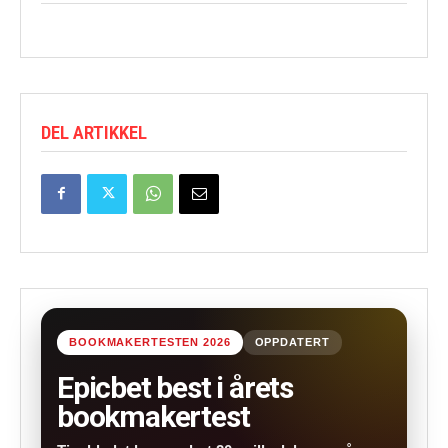
DEL ARTIKKEL
BOOKMAKERTESTEN 2026
OPPDATERT
Epicbet best i årets
bookmakertest