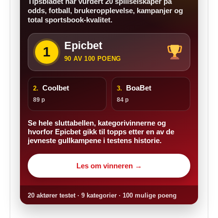
Tipsbladet har vurdert 20 spillselskaper på
odds, fotball, brukeropplevelse, kampanjer og
total sportsbook-kvalitet.
Epicbet
1
90 AV 100 POENG
Coolbet
BoaBet
2.
3.
89 p
84 p
Se hele sluttabellen, kategorivinnerne og
hvorfor Epicbet gikk til topps etter en av de
jevneste gullkampene i testens historie.
Les om vinneren →
20 aktører testet · 9 kategorier · 100 mulige poeng