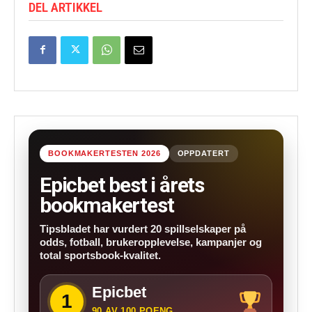
DEL ARTIKKEL
BOOKMAKERTESTEN 2026
OPPDATERT
Epicbet best i årets
bookmakertest
Tipsbladet har vurdert 20 spillselskaper på
odds, fotball, brukeropplevelse, kampanjer og
total sportsbook-kvalitet.
Epicbet
1
90 AV 100 POENG