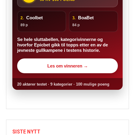
Coolbet
BoaBet
2.
3.
89 p
84 p
Se hele sluttabellen, kategorivinnerne og
hvorfor Epicbet gikk til topps etter en av de
jevneste gullkampene i testens historie.
Les om vinneren →
20 aktører testet · 9 kategorier · 100 mulige poeng
SISTE NYTT