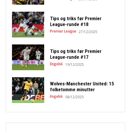
Tips og triks før Premier
League-runde #18
Premier League
27/12/2025
Tips og triks før Premier
League-runde #17
Engelsk
19/12/2025
Wolves-Manchester United: 15
folketomme minutter
Engelsk
08/12/2025