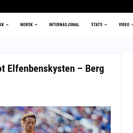
lspisser seg
SK
NORSK
INTERNASJONAL
STATS
VIDEO
t Elfenbenskysten – Berg