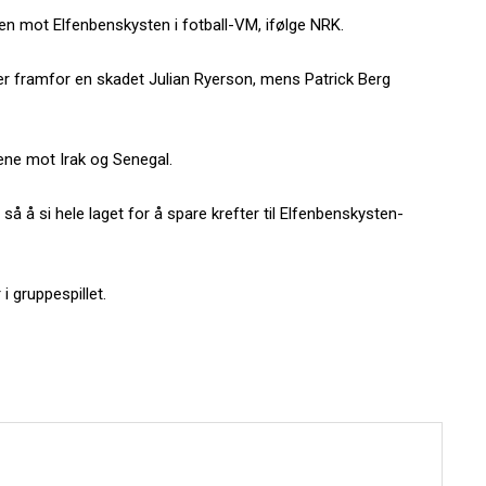
len mot Elfenbenskysten i fotball-VM, ifølge NRK.
r framfor en skadet Julian Ryerson, mens Patrick Berg
ene mot Irak og Senegal.
så å si hele laget for å spare krefter til Elfenbenskysten-
i gruppespillet.