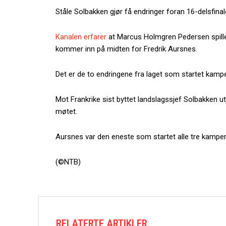
Ståle Solbakken gjør få endringer foran 16-delsfina
Kanalen erfarer
at Marcus Holmgren Pedersen spille
kommer inn på midten for Fredrik Aursnes.
Det er de to endringene fra laget som startet kamp
Mot Frankrike sist byttet landslagssjef Solbakken ut 
møtet.
Aursnes var den eneste som startet alle tre kamper 
(©NTB)
RELATERTE ARTIKLER