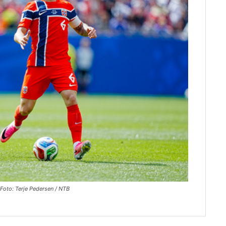
 Foto: Terje Pedersen / NTB