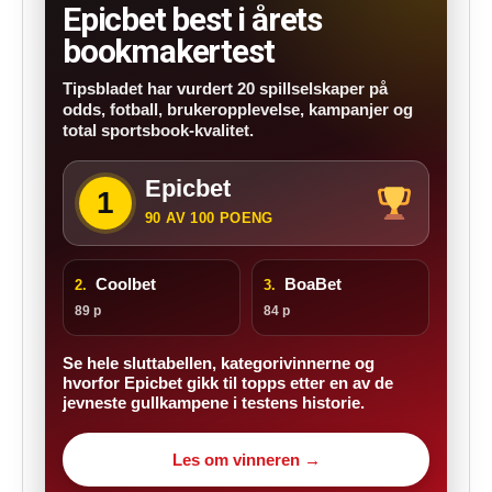
Epicbet best i årets
bookmakertest
Tipsbladet har vurdert 20 spillselskaper på
odds, fotball, brukeropplevelse, kampanjer og
total sportsbook-kvalitet.
Epicbet
1
90 AV 100 POENG
Coolbet
BoaBet
2.
3.
89 p
84 p
Se hele sluttabellen, kategorivinnerne og
hvorfor Epicbet gikk til topps etter en av de
jevneste gullkampene i testens historie.
Les om vinneren →