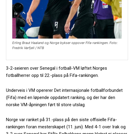
Erling Braut Haaland og Norge bykser oppover Fifa-rankingen. Foto:
Fredrik Varfjell / NTB
3-2-seieren over Senegal i fotball-VM løftet Norges
fotballherrer opp til 22.-plass på Fifa-rankingen.
Underveis i VM opererer Det internasjonale fotballforbundet
(Fifa) med en løpende oppdatert ranking, og der har den
norske VM-åpningen ført til store utslag.
Norge var ranket på 31.-plass på den siste offisielle Fifa-
rankingen foran mesterskapet (11. juni). Med 4-1 over Irak og
3-2 over Senegal har Ståle Solbakkens menn klatret ni plasser