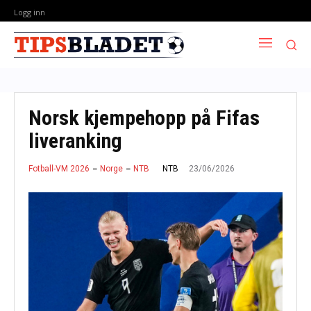
Logg inn
Norsk kjempehopp på Fifas
liveranking
23/06/2026
NTB
Fotball-VM 2026
Norge
NTB