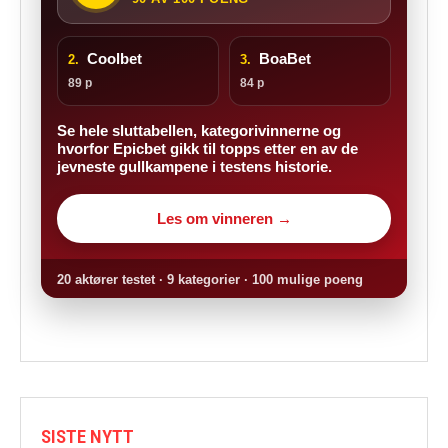
Coolbet
BoaBet
2.
3.
89 p
84 p
Se hele sluttabellen, kategorivinnerne og
hvorfor Epicbet gikk til topps etter en av de
jevneste gullkampene i testens historie.
Les om vinneren →
20 aktører testet · 9 kategorier · 100 mulige poeng
SISTE NYTT