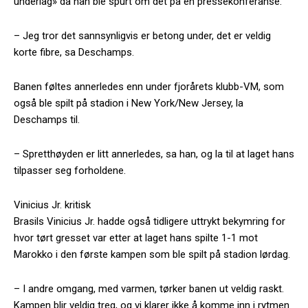
underlag» da han ble spurt om det på en pressekonferanse.
– Jeg tror det sannsynligvis er betong under, det er veldig
korte fibre, sa Deschamps.
Banen føltes annerledes enn under fjorårets klubb-VM, som
også ble spilt på stadion i New York/New Jersey, la
Deschamps til.
– Spretthøyden er litt annerledes, sa han, og la til at laget hans
tilpasser seg forholdene.
Vinicius Jr. kritisk
Brasils Vinicius Jr. hadde også tidligere uttrykt bekymring for
hvor tørt gresset var etter at laget hans spilte 1-1 mot
Marokko i den første kampen som ble spilt på stadion lørdag.
– I andre omgang, med varmen, tørker banen ut veldig raskt.
Kampen blir veldig treg, og vi klarer ikke å komme inn i rytmen