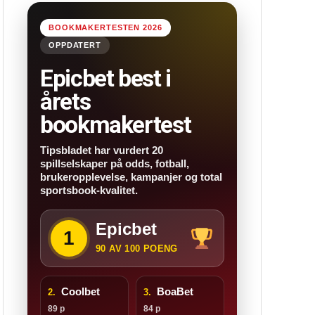
BOOKMAKERTESTEN 2026
OPPDATERT
Epicbet best i
årets
bookmakertest
Tipsbladet har vurdert 20
spillselskaper på odds, fotball,
brukeropplevelse, kampanjer og total
sportsbook-kvalitet.
Epicbet
1
90 AV 100 POENG
Coolbet
BoaBet
2.
3.
89 p
84 p