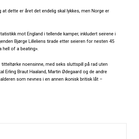
 at dette er året det endelig skal lykkes, men Norge er
tatistikk mot England i tellende kamper, inkludert seirene i
enden Bjørge Lilleliens tirade etter seieren for nesten 45
 hell of a beating».
e titteltørke noensinne, med seks sluttspill på rad uten
al Erling Braut Haaland, Martin Ødegaard og de andre
lderen som nevnes i en annen ikonisk britisk låt –