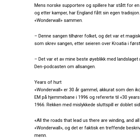
Mens norske supportere og spillere har stått for en
og etter kamper, har England fått sin egen tradisjon.
«Wonderwall» sammen.
– Denne sangen tilhører folket, og det var et magisk
som skrev sangen, etter seieren over Kroatia i før
– Det var et av mine beste øyeblikk med landslaget 
Den-podcasten om allsangen.
Years of hurt
«Wonderwall» er 30 år gammel, akkurat som den ikon
EM på hjemmebane i 1996 og refererte til «30 years 
1966. Rekken med mislykkede sluttspill er doblet si
«All the roads that lead us there are winding, and all 
«Wonderwall», og det er faktisk en treffende beskrive
menn.