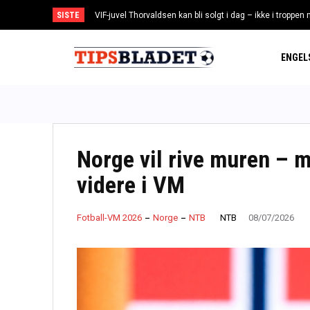
SISTE
VIF-juvel Thorvaldsen kan bli solgt i dag – ikke i troppen
Norgesmesteren mister EM: – Har vært utrolig lei m
ENGEL
Norge vil rive muren – m
videre i VM
NTB
Fotball-VM 2026
Norge
NTB
08/07/2026