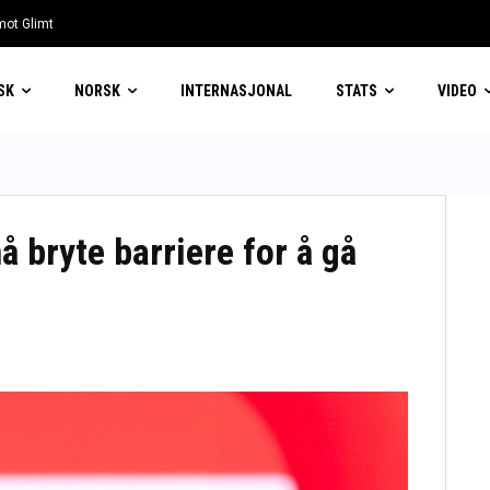
 mot Glimt
eg
SK
NORSK
INTERNASJONAL
STATS
VIDEO
å bryte barriere for å gå