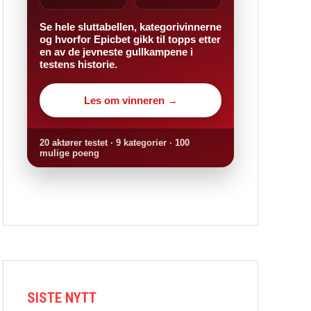
Se hele sluttabellen, kategorivinnerne
og hvorfor Epicbet gikk til topps etter
en av de jevneste gullkampene i
testens historie.
Les om vinneren →
20 aktører testet · 9 kategorier · 100
mulige poeng
SISTE NYTT