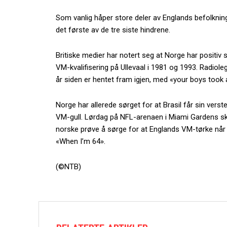
Som vanlig håper store deler av Englands befolkning
det første av de tre siste hindrene.
Britiske medier har notert seg at Norge har positiv s
VM-kvalifisering på Ullevaal i 1981 og 1993. Radioleg
år siden er hentet fram igjen, med «your boys took a
Norge har allerede sørget for at Brasil får sin verst
VM-gull. Lørdag på NFL-arenaen i Miami Gardens sk
norske prøve å sørge for at Englands VM-tørke når a
«When I’m 64».
(©NTB)