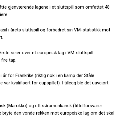
åtte gjenværende lagene i et sluttspill som omfattet 48
iere.
sil i årets sluttspill og forbedret sin VM-statistikk mot
t.
rste seier over et europeisk lag i VM-sluttspill.
fire tap.
 år for Frankrike (riktig nok i en kamp der Ståle
r kvalifisert for cupspillet). I tillegg ble det uavgjort
kansk (Marokko) og ett søramerikansk (tittelforsvarer
bryte den vonde rekken mot europeiske lag om det skal