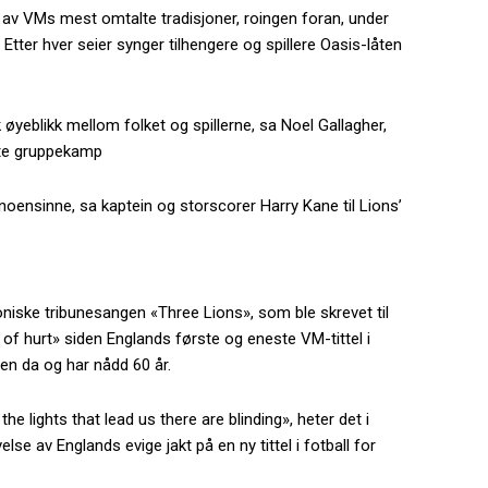
 av VMs mest omtalte tradisjoner, roingen foran, under
 Etter hver seier synger tilhengere og spillere Oasis-låten
 øyeblikk mellom folket og spillerne, sa Noel Gallagher,
ste gruppekamp
noensinne, sa kaptein og storscorer Harry Kane til Lions’
iske tribunesangen «Three Lions», som ble skrevet til
of hurt» siden Englands første og eneste VM-tittel i
den da og har nådd 60 år.
the lights that lead us there are blinding», heter det i
lse av Englands evige jakt på en ny tittel i fotball for