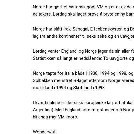
Norge har gjort et historisk godt VM og er et av de 
deltakere. Lørdag skal laget prøve å bryte en ny barr
Norge har slått Irak, Senegal, Elfenbenskysten og Bra
lag fra andre kontinenter til seks seire og en uavgjor
Lørdag venter England, og Norge jager da sin aller fø
Statistikken så langt er nedslående: To uavgjorte og 
Norge tapte for Italia både i 1938, 1994 og 1998, og i
Solbakken mønstret B-laget ettersom Norge allerede va
mot Irland i 1994 og Skottland i 1998.
I kvartfinalene er det seks europeiske lag, ett afri
Argentina). Med England som motstander må Norge 
bli enda mer VM-moro.
Wonderwall