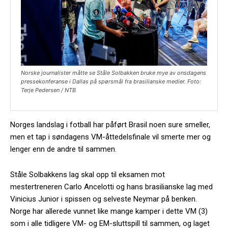
Norske journalister måtte se Ståle Solbakken bruke mye av onsdagens
pressekonferanse i Dallas på spørsmål fra brasilianske medier. Foto:
Terje Pedersen / NTB
Norges landslag i fotball har påført Brasil noen sure smeller,
men et tap i søndagens VM-åttedelsfinale vil smerte mer og
lenger enn de andre til sammen.
Ståle Solbakkens lag skal opp til eksamen mot
mestertreneren Carlo Ancelotti og hans brasilianske lag med
Vinicius Junior i spissen og selveste Neymar på benken.
Norge har allerede vunnet like mange kamper i dette VM (3)
som i alle tidligere VM- og EM-sluttspill til sammen, og laget