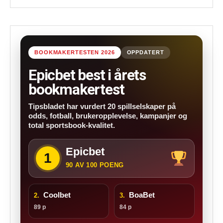
BOOKMAKERTESTEN 2026
OPPDATERT
Epicbet best i årets
bookmakertest
Tipsbladet har vurdert 20 spillselskaper på
odds, fotball, brukeropplevelse, kampanjer og
total sportsbook-kvalitet.
Epicbet
1
90 AV 100 POENG
Coolbet
BoaBet
2.
3.
89 p
84 p