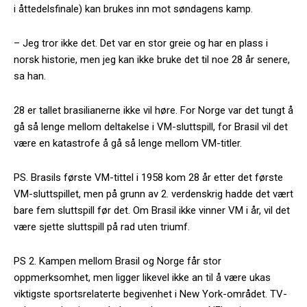
i åttedelsfinale) kan brukes inn mot søndagens kamp.
– Jeg tror ikke det. Det var en stor greie og har en plass i
norsk historie, men jeg kan ikke bruke det til noe 28 år senere,
sa han.
28 er tallet brasilianerne ikke vil høre. For Norge var det tungt å
gå så lenge mellom deltakelse i VM-sluttspill, for Brasil vil det
være en katastrofe å gå så lenge mellom VM-titler.
PS. Brasils første VM-tittel i 1958 kom 28 år etter det første
VM-sluttspillet, men på grunn av 2. verdenskrig hadde det vært
bare fem sluttspill før det. Om Brasil ikke vinner VM i år, vil det
være sjette sluttspill på rad uten triumf.
PS 2. Kampen mellom Brasil og Norge får stor
oppmerksomhet, men ligger likevel ikke an til å være ukas
viktigste sportsrelaterte begivenhet i New York-området. TV-