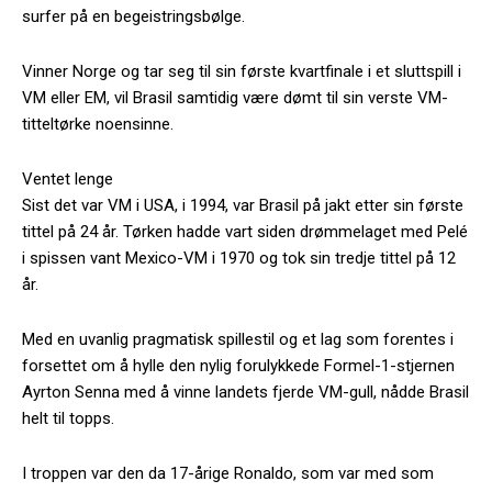
surfer på en begeistringsbølge.
Vinner Norge og tar seg til sin første kvartfinale i et sluttspill i
VM eller EM, vil Brasil samtidig være dømt til sin verste VM-
titteltørke noensinne.
Ventet lenge
Sist det var VM i USA, i 1994, var Brasil på jakt etter sin første
tittel på 24 år. Tørken hadde vart siden drømmelaget med Pelé
i spissen vant Mexico-VM i 1970 og tok sin tredje tittel på 12
år.
Med en uvanlig pragmatisk spillestil og et lag som forentes i
forsettet om å hylle den nylig forulykkede Formel-1-stjernen
Ayrton Senna med å vinne landets fjerde VM-gull, nådde Brasil
helt til topps.
I troppen var den da 17-årige Ronaldo, som var med som