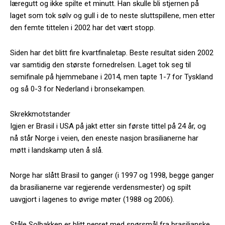
læregutt og ikke spilte et minutt. Han skulle bli stjernen på
laget som tok sølv og gull i de to neste sluttspillene, men etter
den femte tittelen i 2002 har det vært stopp.
Siden har det blitt fire kvartfinaletap. Beste resultat siden 2002
var samtidig den største fornedrelsen. Laget tok seg til
semifinale på hjemmebane i 2014, men tapte 1-7 for Tyskland
og så 0-3 for Nederland i bronsekampen.
Skrekkmotstander
Igjen er Brasil i USA på jakt etter sin første tittel på 24 år, og
nå står Norge i veien, den eneste nasjon brasilianerne har
møtt i landskamp uten å slå.
Norge har slått Brasil to ganger (i 1997 og 1998, begge ganger
da brasilianerne var regjerende verdensmester) og spilt
uavgjort i lagenes to øvrige møter (1988 og 2006).
Ståle Solbakken er blitt pepret med spørsmål fra brasilianske