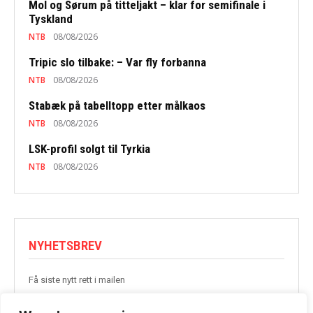
Mol og Sørum på titteljakt – klar for semifinale i
Tyskland
NTB
08/08/2026
Tripic slo tilbake: – Var fly forbanna
NTB
08/08/2026
Stabæk på tabelltopp etter målkaos
NTB
08/08/2026
LSK-profil solgt til Tyrkia
NTB
08/08/2026
NYHETSBREV
Få siste nytt rett i mailen
BLI MED