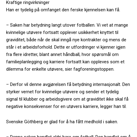
Kraftige ringvirkninger
Han er tydelig på omfanget den ferske kjennelsen kan få.
– Saken har betydning langt utover fotballen. Vi vet at mange
kvinnelige utøvere fortsatt opplever usikkerhet knyttet til
graviditet, både når de skal inngå nye kontrakter og mens de
står i et arbeidsforhold. Dette er utfordringer vi kjenner igjen
fra flere idretter, blant annet håndball, hvor spørsmål om
familieplanlegging og karriere fortsatt kan oppleves som et
dilemma for enkelte utøvere, sier fagforeningstoppen.
– Derfor vil denne avgjørelsen få betydning internasjonalt. Den
styrker vernet for kvinnelige utøvere og sender et tydelig
signal til klubber og arbeidsgivere om at graviditet ikke skal få
negative konsekvenser for en utøvers karriere, legger han til.
Svenske Göthberg er glad for å ha fått medhold i saken.
– Denne saken handlet aldri bare om fotball: Den handlet om å