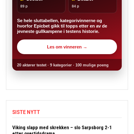
89 p
84 p
Se hele sluttabellen, kategorivinnerne og
hvorfor Epicbet gikk til topps etter en av de
jevneste gullkampene i testens historie.
Les om vinneren →
20 aktører testet · 9 kategorier · 100 mulige poeng
SISTE NYTT
Viking slapp med skrekken – slo Sarpsborg 2-1
etter overtidsdrama