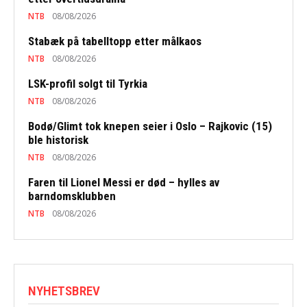
NTB
08/08/2026
Stabæk på tabelltopp etter målkaos
NTB
08/08/2026
LSK-profil solgt til Tyrkia
NTB
08/08/2026
Bodø/Glimt tok knepen seier i Oslo – Rajkovic (15)
ble historisk
NTB
08/08/2026
Faren til Lionel Messi er død – hylles av
barndomsklubben
NTB
08/08/2026
NYHETSBREV