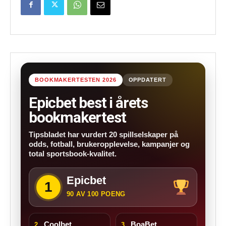
BOOKMAKERTESTEN 2026
OPPDATERT
Epicbet best i årets
bookmakertest
Tipsbladet har vurdert 20 spillselskaper på
odds, fotball, brukeropplevelse, kampanjer og
total sportsbook-kvalitet.
Epicbet
1
90 AV 100 POENG
Coolbet
BoaBet
2.
3.