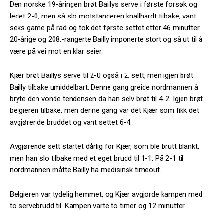
Den norske 19-åringen brøt Baillys serve i første forsøk og
ledet 2-0, men så slo motstanderen knallhardt tilbake, vant
seks game på rad og tok det første settet etter 46 minutter.
20-årige og 208.-rangerte Bailly imponerte stort og så ut til å
være på vei mot en klar seier.
Kjær brøt Baillys serve til 2-0 også i 2. sett, men igjen brøt
Bailly tilbake umiddelbart. Denne gang greide nordmannen å
bryte den vonde tendensen da han selv brøt til 4-2. Igjen brøt
belgieren tilbake, men denne gang var det Kjær som fikk det
avgjørende bruddet og vant settet 6-4.
Avgjørende sett startet dårlig for Kjær, som ble brutt blankt,
men han slo tilbake med et eget brudd til 1-1. På 2-1 til
nordmannen måtte Bailly ha medisinsk timeout.
Belgieren var tydelig hemmet, og Kjær avgjorde kampen med
to servebrudd til. Kampen varte to timer og 12 minutter.