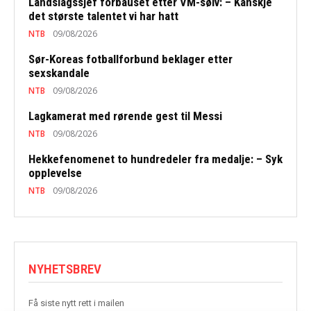
Landslagssjef forbauset etter VM-sølv: – Kanskje
det største talentet vi har hatt
NTB
09/08/2026
Sør-Koreas fotballforbund beklager etter
sexskandale
NTB
09/08/2026
Lagkamerat med rørende gest til Messi
NTB
09/08/2026
Hekkefenomenet to hundredeler fra medalje: – Syk
opplevelse
NTB
09/08/2026
NYHETSBREV
Få siste nytt rett i mailen