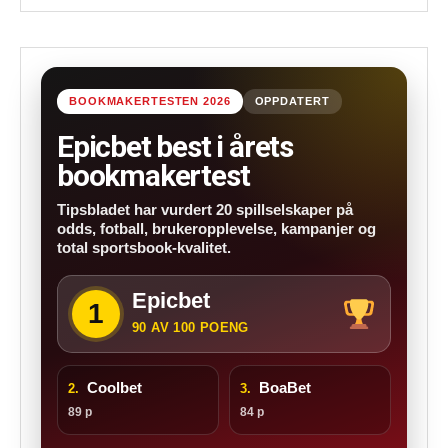
BOOKMAKERTESTEN 2026
OPPDATERT
Epicbet best i årets
bookmakertest
Tipsbladet har vurdert 20 spillselskaper på
odds, fotball, brukeropplevelse, kampanjer og
total sportsbook-kvalitet.
Epicbet
1
90 AV 100 POENG
Coolbet
BoaBet
2.
3.
89 p
84 p