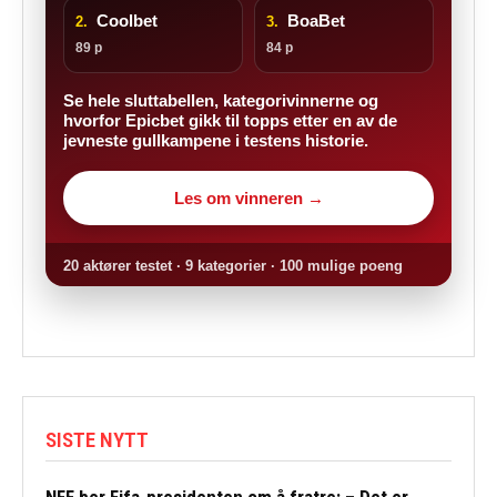
Coolbet
BoaBet
2.
3.
89 p
84 p
Se hele sluttabellen, kategorivinnerne og
hvorfor Epicbet gikk til topps etter en av de
jevneste gullkampene i testens historie.
Les om vinneren →
20 aktører testet · 9 kategorier · 100 mulige poeng
SISTE NYTT
NFF ber Fifa-presidenten om å fratre: – Det er