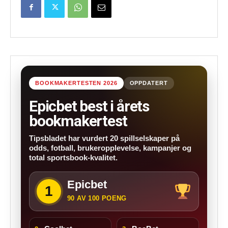
BOOKMAKERTESTEN 2026
OPPDATERT
Epicbet best i årets
bookmakertest
Tipsbladet har vurdert 20 spillselskaper på
odds, fotball, brukeropplevelse, kampanjer og
total sportsbook-kvalitet.
Epicbet
1
90 AV 100 POENG