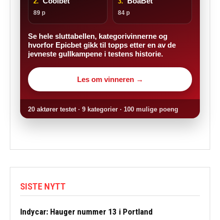
Coolbet
BoaBet
2.
3.
89 p
84 p
Se hele sluttabellen, kategorivinnerne og
hvorfor Epicbet gikk til topps etter en av de
jevneste gullkampene i testens historie.
Les om vinneren →
20 aktører testet · 9 kategorier · 100 mulige poeng
SISTE NYTT
Indycar: Hauger nummer 13 i Portland