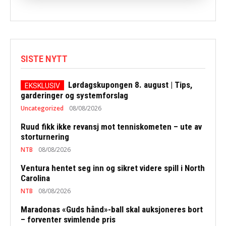
SISTE NYTT
Lørdagskupongen 8. august | Tips,
garderinger og systemforslag
Uncategorized
08/08/2026
Ruud fikk ikke revansj mot tenniskometen – ute av
storturnering
NTB
08/08/2026
Ventura hentet seg inn og sikret videre spill i North
Carolina
NTB
08/08/2026
Maradonas «Guds hånd»-ball skal auksjoneres bort
– forventer svimlende pris