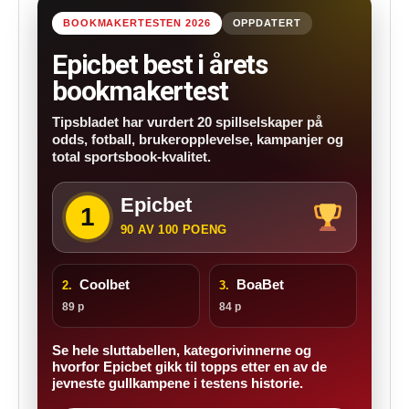
BOOKMAKERTESTEN 2026
OPPDATERT
Epicbet best i årets
bookmakertest
Tipsbladet har vurdert 20 spillselskaper på
odds, fotball, brukeropplevelse, kampanjer og
total sportsbook-kvalitet.
Epicbet
1
90 AV 100 POENG
Coolbet
BoaBet
2.
3.
89 p
84 p
Se hele sluttabellen, kategorivinnerne og
hvorfor Epicbet gikk til topps etter en av de
jevneste gullkampene i testens historie.