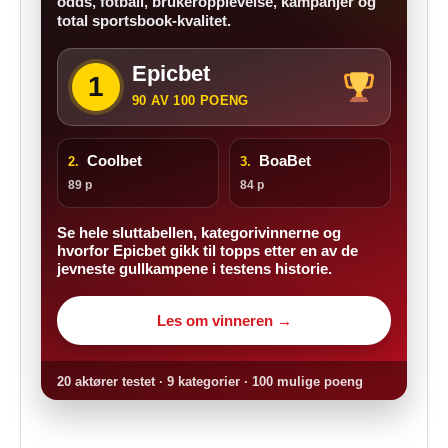
odds, fotball, brukeropplevelse, kampanjer og
total sportsbook-kvalitet.
Epicbet
1
90 AV 100 POENG
Coolbet
BoaBet
2.
3.
89 p
84 p
Se hele sluttabellen, kategorivinnerne og
hvorfor Epicbet gikk til topps etter en av de
jevneste gullkampene i testens historie.
Les om vinneren →
20 aktører testet · 9 kategorier · 100 mulige poeng