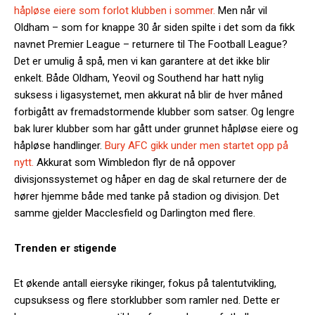
håpløse eiere som forlot klubben i sommer.
Men når vil
Oldham – som for knappe 30 år siden spilte i det som da fikk
navnet Premier League – returnere til The Football League?
Det er umulig å spå, men vi kan garantere at det ikke blir
enkelt. Både Oldham, Yeovil og Southend har hatt nylig
suksess i ligasystemet, men akkurat nå blir de hver måned
forbigått av fremadstormende klubber som satser. Og lengre
bak lurer klubber som har gått under grunnet håpløse eiere og
håpløse handlinger.
Bury AFC gikk under men startet opp på
nytt.
Akkurat som Wimbledon flyr de nå oppover
divisjonssystemet og håper en dag de skal returnere der de
hører hjemme både med tanke på stadion og divisjon. Det
samme gjelder Macclesfield og Darlington med flere.
Trenden er stigende
Et økende antall eiersyke rikinger, fokus på talentutvikling,
cupsuksess og flere storklubber som ramler ned. Dette er