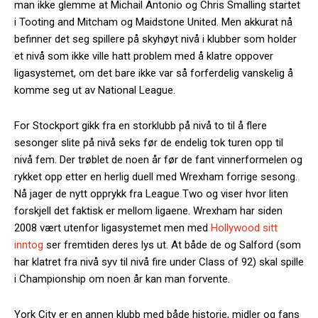
man ikke glemme at Michail Antonio og Chris Smalling startet
i Tooting and Mitcham og Maidstone United. Men akkurat nå
befinner det seg spillere på skyhøyt nivå i klubber som holder
et nivå som ikke ville hatt problem med å klatre oppover
ligasystemet, om det bare ikke var så forferdelig vanskelig å
komme seg ut av National League.
For Stockport gikk fra en storklubb på nivå to til å flere
sesonger slite på nivå seks før de endelig tok turen opp til
nivå fem. Der trøblet de noen år før de fant vinnerformelen og
rykket opp etter en herlig duell med Wrexham forrige sesong.
Nå jager de nytt opprykk fra League Two og viser hvor liten
forskjell det faktisk er mellom ligaene. Wrexham har siden
2008 vært utenfor ligasystemet men med
Hollywood sitt
inntog
ser fremtiden deres lys ut. At både de og Salford (som
har klatret fra nivå syv til nivå fire under Class of 92) skal spille
i Championship om noen år kan man forvente.
York City er en annen klubb med både historie, midler og fans