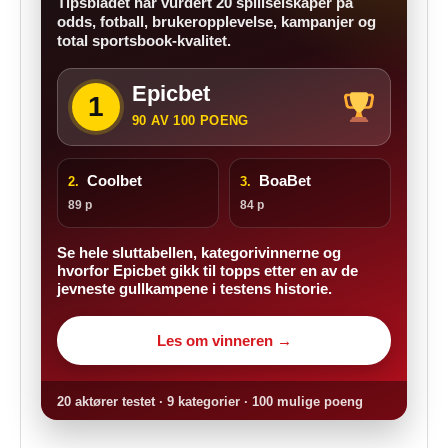
Tipsbladet har vurdert 20 spillselskaper på
odds, fotball, brukeropplevelse, kampanjer og
total sportsbook-kvalitet.
Epicbet
1
90 AV 100 POENG
Coolbet
BoaBet
2.
3.
89 p
84 p
Se hele sluttabellen, kategorivinnerne og
hvorfor Epicbet gikk til topps etter en av de
jevneste gullkampene i testens historie.
Les om vinneren →
20 aktører testet · 9 kategorier · 100 mulige poeng