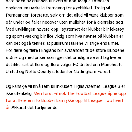
bare noen av grunnen til hvorfor non-league fotballen
opplever en uvirkelig fremgang for øyeblikket. Trolig vil
fremgangen fortsette, selv om det alltid vil være klubber som
går under og faller nedover uten mulighet for å gjenreise seg.
Med utviklingen høyere opp i systemet der klubber blir leketøy
og sportsvasking blir like viktig som hva navnet på klubben er
kan det også tenkes at publikumstallene vil stige enda mer.
For flere og flere i England blir avstanden til de store klubbene
større og med priser som gjør det umulig å se sitt lag live er
det ikke rart at flere og flere velger FC United enn Manchester
United og Notts County istedenfor Nottingham Forest.
Og kanskje vil nivå fem bli inkludert i ligasystemet. League 3 er
ikke utenkelig.
Men først vil nok The Football League åpne opp
for at flere enn to klubber kan rykke opp til League Two hvert
år.
Akkurat det fortjener de.