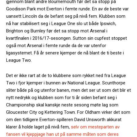
gjennom blant andre Bournemouth før det sa stopp på
Goodison Park mot Everton i femte runde. En av de beste var
uansett Lincoln da de befant seg på nivå fem. Klubben som
nå har stabilisert seg i League One slo ut både Ipswich,
Brighton og Burnley før det sa stopp mot Arsenal i
kvartfinalen i 2016/17-sesongen. Sutton sin cupfest stoppet
også mot Arsenal i femte runde da de var utenfor
ligasystemet. Få år senere kjemper de nå blant de ti beste i
League Two.
Det er ikke rart at de to klubbene som rykket ned fra League
Two i fjor kjemper i bunnen av National League. Scunthorpe
sliter både på og utenfor banen, men det ser ut som det blir et
nytt nedrykk og klubben som for ti år siden befant seg i
Championship skal kanskje neste sesong møte lag som
Gloucester City og Kettering Town. For Oldham virker det som
om den tidligere Everton-spilleren David Unsworth akkurat
klarer å holde laget på nivå fem,
selv om mesteparten av
fansen vil kjeppjage han ut på samme måten som deres