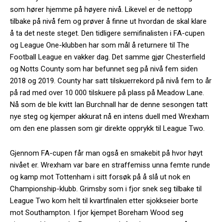
som hører hjemme på høyere nivå. Likevel er de nettopp
tilbake på nivå fem og prøver å finne ut hvordan de skal klare
å ta det neste steget. Den tidligere semifinalisten i FA-cupen
og League One-klubben har som mål å returnere til The
Football League en vakker dag. Det samme gjør Chesterfield
og Notts County som har befunnet seg på nivå fem siden
2018 og 2019. County har satt tilskuerrekord på nivå fem to år
på rad med over 10 000 tilskuere på plass på Meadow Lane.
Nå som de ble kvitt Ian Burchnall har de denne sesongen tatt
nye steg og kjemper akkurat nå en intens duell med Wrexham
om den ene plassen som gir direkte opprykk til League Two.
Gjennom FA-cupen får man også en smakebit på hvor høyt
nivået er. Wrexham var bare en straffemiss unna femte runde
og kamp mot Tottenham i sitt forsøk på å slå ut nok en
Championship-klubb. Grimsby som i fjor snek seg tilbake til
League Two kom helt til kvartfinalen etter sjokkseier borte
mot Southampton. I fjor kjempet Boreham Wood seg