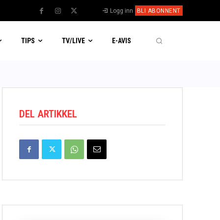
Logg inn
BLI ABONNENT
TIPS
TV/LIVE
E-AVIS
DEL ARTIKKEL