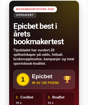
BOOKMAKERTESTEN 2026
OPPDATERT
Epicbet best i
årets
bookmakertest
Tipsbladet har vurdert 20
spillselskaper på odds, fotball,
brukeropplevelse, kampanjer og total
sportsbook-kvalitet.
Epicbet
1
90 AV 100 POENG
Coolbet
BoaBet
2.
3.
89 p
84 p