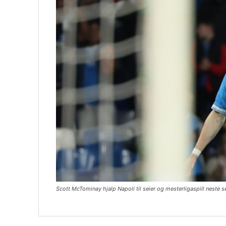
Scott McTominay hjalp Napoli til seier og mesterligaspill neste 