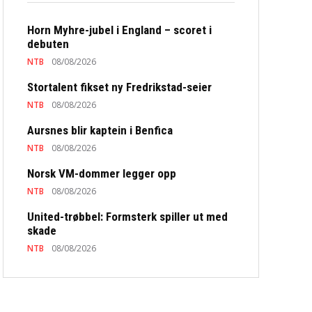
Horn Myhre-jubel i England – scoret i
debuten
NTB
08/08/2026
Stortalent fikset ny Fredrikstad-seier
NTB
08/08/2026
Aursnes blir kaptein i Benfica
NTB
08/08/2026
Norsk VM-dommer legger opp
NTB
08/08/2026
United-trøbbel: Formsterk spiller ut med
skade
NTB
08/08/2026