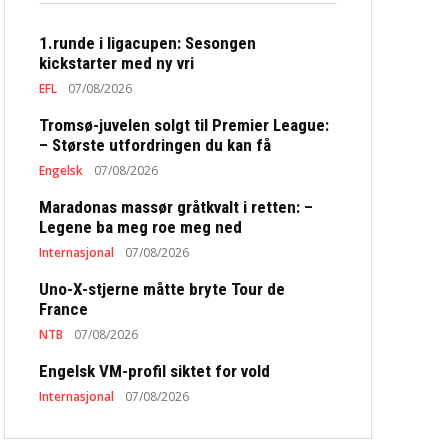
1.runde i ligacupen: Sesongen
kickstarter med ny vri
EFL
07/08/2026
Tromsø-juvelen solgt til Premier League:
– Største utfordringen du kan få
Engelsk
07/08/2026
Maradonas massør gråtkvalt i retten: –
Legene ba meg roe meg ned
Internasjonal
07/08/2026
Uno-X-stjerne måtte bryte Tour de
France
NTB
07/08/2026
Engelsk VM-profil siktet for vold
Internasjonal
07/08/2026