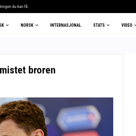
dringen du kan få
SK
NORSK
INTERNASJONAL
STATS
VIDEO
 mistet broren