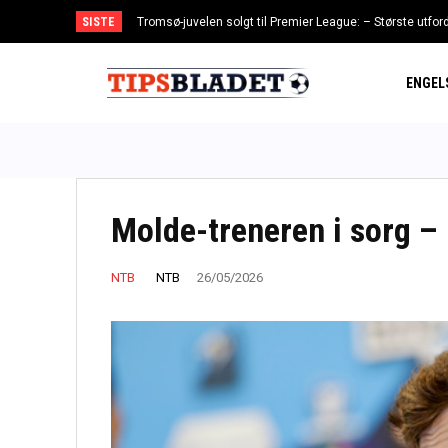
SISTE
Tromsø-juvelen solgt til Premier League: – Største utfor
ENGEL
Molde-treneren i sorg –
NTB
NTB
26/05/2026