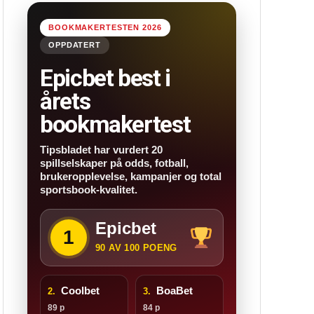
BOOKMAKERTESTEN 2026
OPPDATERT
Epicbet best i
årets
bookmakertest
Tipsbladet har vurdert 20
spillselskaper på odds, fotball,
brukeropplevelse, kampanjer og total
sportsbook-kvalitet.
Epicbet
1
90 AV 100 POENG
Coolbet
BoaBet
2.
3.
89 p
84 p