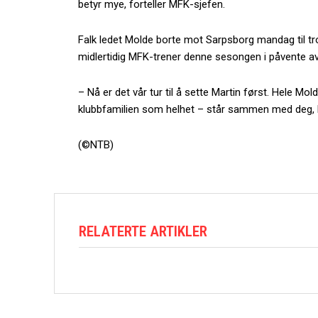
betyr mye, forteller MFK-sjefen.
Falk ledet Molde borte mot Sarpsborg mandag til tro
midlertidig MFK-trener denne sesongen i påvente av 
– Nå er det vår tur til å sette Martin først. Hele Mol
klubbfamilien som helhet – står sammen med deg, Ma
(©NTB)
RELATERTE ARTIKLER