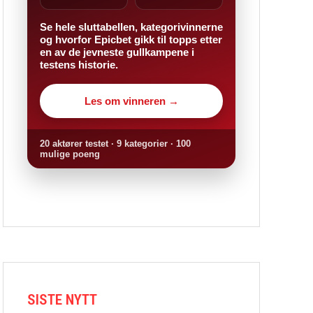
Se hele sluttabellen, kategorivinnerne
og hvorfor Epicbet gikk til topps etter
en av de jevneste gullkampene i
testens historie.
Les om vinneren →
20 aktører testet · 9 kategorier · 100
mulige poeng
SISTE NYTT