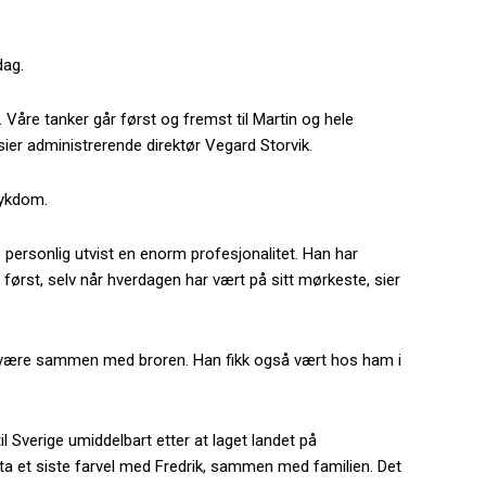
dag.
. Våre tanker går først og fremst til Martin og hele
sier administrerende direktør Vegard Storvik.
tsykdom.
personlig utvist en enorm profesjonalitet. Han har
n først, selv når hverdagen har vært på sitt mørkeste, sier
r å være sammen med broren. Han fikk også vært hos ham i
til Sverige umiddelbart etter at laget landet på
 ta et siste farvel med Fredrik, sammen med familien. Det