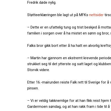
Fredrik døde nylig.
Støtteerklæringen ble lagt ut på MFKs
nettsider
tirs
– Dette er en ufattelig tung og trist beskjed å motta
familien i sorgen over å ha mistet en sønn og bror, 
Falks bror gikk bort etter å ha hatt en alvorlig kref
– Martin har gjennom en ekstremt krevende periode 
strukket seg til det ytterste og satt laget og klubbe
Storvik videre.
Etter 16.-mairunden reiste Falk rett til Sverige fo
pinsen.
– Vi er veldig takknemlige for at han fikk reist hjem 
Gardermoen søndag, og at han rakk fram i tide til å