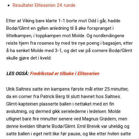
Resultater Eliteserien 24. runde
Etter at Viking bare klarte 1-1 borte mot Odd i går, hadde
Bodø/Glimt en gyllen anledning til å øke forspranget i
tittelkampen, i toppkampen mot Molde. Og nordlendingene
reiste hjem fra rosenes by med tre nye poeng i bagasjen, etter
å ha senket Molde med 3-1, og det var på cornere Bodø/Glimt
skulle gjøre det i kveld.
LES OGSÅ:
Fredrikstad er tilbake i Eliteserien
Ulrik Saltnes satte inn kampens første mål etter 25 minutter,
da en corner fra Patrick Berg til slutt havnet hos Saltnes.
Glimt-kapteinen plasserte ballen i nettaket med en fin
avslutning, og dermed gikk serielederne i ledelsen. Molde
utlignet bare fire minutter senere ved Magnus Grødem, men
denne kvelden tilhørte Bodø/Glimt. Emil Breivik var uheldig og
satte ballen i eget nett like før pause, og like etter hvilen satte