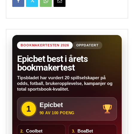
BOOKMAKERTESTEN 2026
OPPDATERT
Epicbet best i årets
bookmakertest
Tipsbladet har vurdert 20 spillselskaper på
odds, fotball, brukeropplevelse, kampanjer og
total sportsbook-kvalitet.
Epicbet
1
90 AV 100 POENG
Coolbet
BoaBet
2.
3.