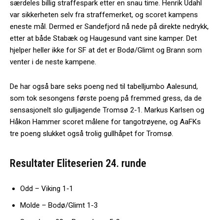
særdeles billig straffespark etter en snau time. Henrik Udahl
var sikkerheten selv fra straffemerket, og scoret kampens
eneste mål. Dermed er Sandefjord nå nede på direkte nedrykk,
etter at både Stabæk og Haugesund vant sine kamper. Det
hjelper heller ikke for SF at det er Bodø/Glimt og Brann som
venter i de neste kampene.
De har også bare seks poeng ned til tabelljumbo Aalesund,
som tok sesongens første poeng på fremmed gress, da de
sensasjonelt slo gulljagende Tromsø 2-1. Markus Karlsen og
Håkon Hammer scoret målene for tangotrøyene, og AaFKs
tre poeng slukket også trolig gullhåpet for Tromsø.
Resultater
Eliteserien
24. runde
Odd – Viking 1-1
Molde – Bodø/Glimt 1-3