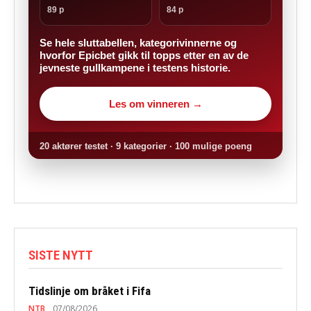
89 p
84 p
Se hele sluttabellen, kategorivinnerne og
hvorfor Epicbet gikk til topps etter en av de
jevneste gullkampene i testens historie.
Les om vinneren →
20 aktører testet · 9 kategorier · 100 mulige poeng
SISTE NYTT
Tidslinje om bråket i Fifa
NTB
07/08/2026