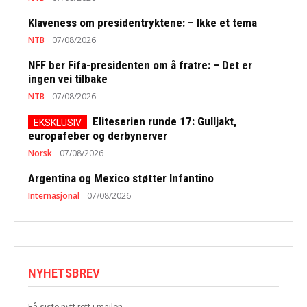
Klaveness om presidentryktene: – Ikke et tema
NTB
07/08/2026
NFF ber Fifa-presidenten om å fratre: – Det er
ingen vei tilbake
NTB
07/08/2026
Eliteserien runde 17: Gulljakt,
europafeber og derbynerver
Norsk
07/08/2026
Argentina og Mexico støtter Infantino
Internasjonal
07/08/2026
NYHETSBREV
Få siste nytt rett i mailen