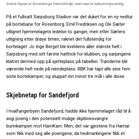
Sverre Nypan er Rosenborgs fremtidshåp, men nuet er bekymringsverdig.
På et fullsatt Sarpsborg Stadion var det duket for en ny nedtur
på bortebane for Rosenborg. Emil Fredriksen og Ole Sæter
utlignet hjemmelagets ledelse to ganger, men etter Sæters
utligning etter drøye timen, raknet det fullstendig for
bortelaget. Jo Inge Berget ble kveldens aller største helt i
Sarpsborg med sitt første hattrick for klubben, og sarpingene
klatret dermed opp på sjetteplass på tabellen. Trønderne blir
værende helt nede på niendeplass. RBK har tapt alle sine fem
siste bortekamper, og sluppet inn minst tre mål i alle disse.
Skjebnetap for Sandefjord
I hvalfangerbyen Sandefjord, hadde ikke hjemmelaget råd til å
avgi poeng i den potensielt mulige skjebnesvangre
bunnkampen mot HamKam. Men, det var gjestene fra Hamar
som fikk med seg alle poengene, da hedmarkingene fikk et