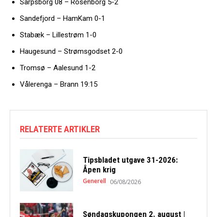
Sarpsborg 08 – Rosenborg 5-2
Sandefjord – HamKam 0-1
Stabæk – Lillestrøm 1-0
Haugesund – Strømsgodset 2-0
Tromsø – Aalesund 1-2
Vålerenga – Brann 19:15
RELATERTE ARTIKLER
Tipsbladet utgave 31-2026:
Åpen krig
Generell
06/08/2026
Søndagskupongen 2. august |